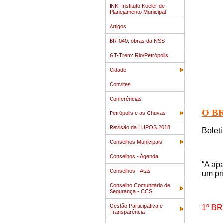
INK: Instituto Koeler de
Planejamento Municipal
Artigos
BR-040: obras da NSS
GT-Trem: Rio/Petrópolis
Cidade
Convites
Conferências
O BR
Petrópolis e as Chuvas
Revisão da LUPOS 2018
Bolet
Conselhos Municipais
Conselhos - Agenda
“A ap
Conselhos - Atas
um pr
Conselho Comunitário de
Segurança - CCS
Gestão Participativa e
1º B
Transparência