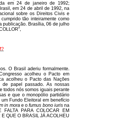
itada em 24 de janeiro de 1992;
rasil, em 24 de abril de 1992, na
acional sobre os Direitos Civis e
e cumprido tão inteiramente como
 publicação. Brasília, 06 de julho
O COLLOR”,
M?
os. O Brasil aderiu formalmente.
 Congresso acolheu o Pacto em
ca acolheu o Pacto das Nações
do de papel passado. As nossas
e todos nós somos iguais perante
sas e que o monopólio partidário
 um Fundo Eleitoral em benefício
um in mora
e o
fumus bono iuris
na
 QUE FALTA PARA COLOCAR EM
 E QUE O BRASIL JÁ ACOLHEU