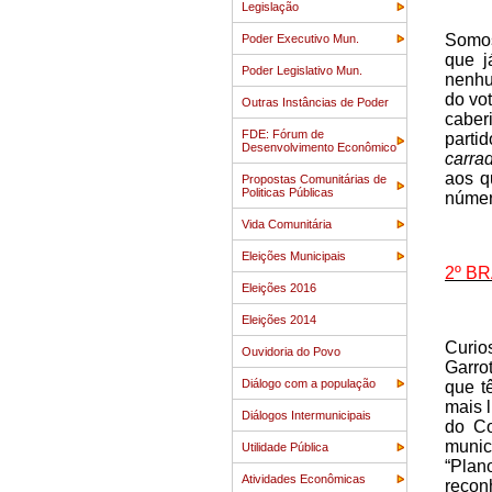
Legislação
Somos
Poder Executivo Mun.
que j
Poder Legislativo Mun.
nenhu
do vo
Outras Instâncias de Poder
caber
FDE: Fórum de
parti
Desenvolvimento Econômico
carra
aos q
Propostas Comunitárias de
Politicas Públicas
número
Vida Comunitária
Eleições Municipais
2º B
Eleições 2016
Eleições 2014
Curio
Ouvidoria do Povo
Garro
Diálogo com a população
que t
mais 
Diálogos Intermunicipais
do Co
munic
Utilidade Pública
“Plan
Atividades Econômicas
recon