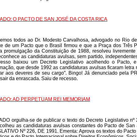
RADO: O PACTO DE SAN JOSÉ DA COSTA RICA
emos todos ao Dr. Modesto Carvalhosa, advogado no Rio de J
te de um Pacto que o Brasil firmou e que a Praça dos Três P
a promulgação da Constituição de 1988, resolveu livremente
econhece as candidaturas avulsas, sem partido, independentes.
esso baixou um Decreto Legislativo acolhendo o Pacto, e o
mação, que desde 1992 as candidaturas avulsas ficaram letra mo
ltar aos deveres de seu cargo”. Bingo! Já denunciado pela 
sair da enrascada. Saiu de recesso.
RADO: AD PERPETUAM REI MEMORIAM
DO orgulha-se de publicar o texto do Decreto Legislativo n
colheu as candidaturas avulsas constantes do Pacto de Sa
LATIVO Nº 226, DE 1991. Ementa: Aprova os textos do Pacto In
íticos e do Pacto Internacional sobre Direitos Econômicos, Soc