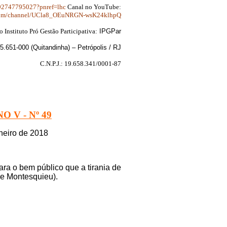
392747795027?pnref=lhc
Canal no YouTube:
om/channel/UCla8_OEuNRGN-wsK24klhpQ
o Instituto Pró Gestão Participativa:
IPGPar
.651-000 (Quitandinha) – Petrópolis / RJ
C.N.P.J.:
19.658.341/0001-87
O V - Nº 49
aneiro de 2018
ra o bem público que a tirania de
de Montesquieu).