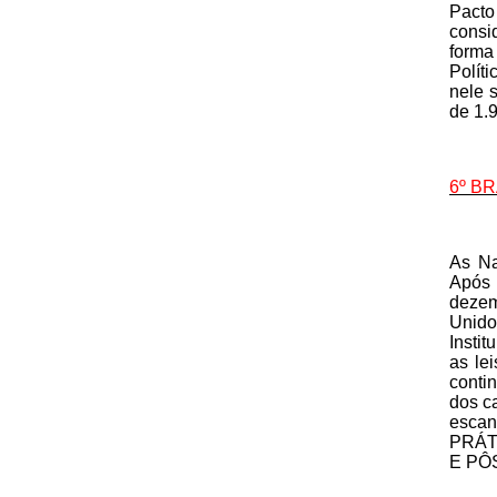
Pacto
consi
forma
Polít
nele s
de 1.
6º B
As Na
Após 
dezem
Unido
Insti
as le
conti
dos c
esca
PRÁT
E PÔ