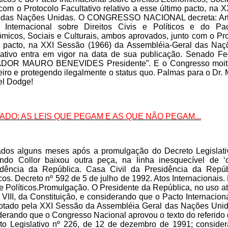
 com o Protocolo Facultativo relativo a esse último pacto, na
 das Nações Unidas. O CONGRESSO NACIONAL decreta: Art. 
 Internacional sobre Direitos Civis e Políticos e do Pac
micos, Sociais e Culturais, ambos aprovados, junto com o Prot
o pacto, na XXI Sessão (1966) da Assembléia-Geral das Naçõ
lativo entra em vigor na data de sua publicação. Senado F
OR MAURO BENEVIDES Presidente”. E o Congresso moita 
leiro e protegendo ilegalmente o status quo. Palmas para o Dr.
l Dodge!
RADO: AS LEIS QUE PEGAM E AS QUE NÃO PEGAM...
dos alguns meses após a promulgação do Decreto Legislati
ndo Collor baixou outra peça, na linha inesquecível de 
idência da República. Casa Civil da Presidência da Repúb
cos. Decreto nº 592 de 5 de julho de 1992. Atos Internacionais.
e Políticos.Promulgação. O Presidente da República, no uso atr
 VIII, da Constituição, e considerando que o Pacto Internaciona
dotado pela XXI Sessão da Assembléia Geral das Nações Uni
derando que o Congresso Nacional aprovou o texto do referido 
to Legislativo nº 226, de 12 de dezembro de 1991; consid