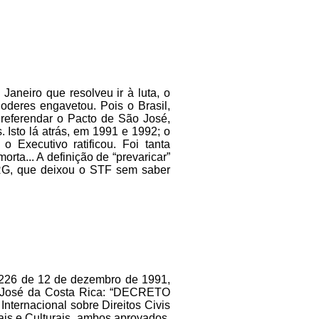
aneiro que resolveu ir à luta, o
oderes engavetou. Pois o Brasil,
 referendar o Pacto de São José,
 Isto lá atrás, em 1991 e 1992; o
 Executivo ratificou. Foi tanta
rta... A definição de “prevaricar”
PRG, que deixou o STF sem saber
º 226 de 12 de dezembro de 1991,
n José da Costa Rica: “DECRETO
ternacional sobre Direitos Civis
iais e Culturais, ambos aprovados,