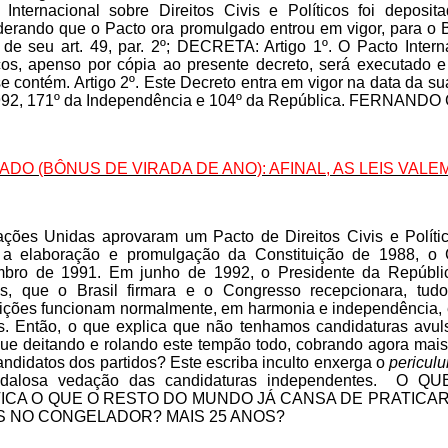
 Internacional sobre Direitos Civis e Políticos foi depos
derando que o Pacto ora promulgado entrou em vigor, para o B
 de seu art. 49, par. 2º; DECRETA: Artigo 1º. O Pacto Intern
icos, apenso por cópia ao presente decreto, será executado 
e contém. Artigo 2º. Este Decreto entra em vigor na data da sua
992, 171º da Independência e 104º da República. FERNAND
RADO (BÔNUS DE VIRADA DE ANO): AFINAL, AS LEIS VALE
ções Unidas aprovaram um Pacto de Direitos Civis e Polític
a elaboração e promulgação da Constituição de 1988, o
bro de 1991. Em junho de 1992, o Presidente da Repúbli
s, que o Brasil firmara e o Congresso recepcionara, tu
tuições funcionam normalmente, em harmonia e independência, 
is. Então, o que explica que não tenhamos candidaturas avul
nue deitando e rolando este tempão todo, cobrando agora mais
andidatos dos partidos? Este escriba inculto enxerga o
pericul
ndalosa vedação das candidaturas independentes. O
ICA O QUE O RESTO DO MUNDO JÁ CANSA DE PRATICAR
S NO CONGELADOR? MAIS 25 ANOS?