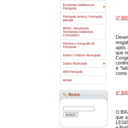
Economia Solidária em
Petrópolis
Petrópolis lembra, Petrópolis
3º B
planeja!
MHSC: Movimento
Humanista Solidarista
Comunitário
Dever
resga
História e Geografia de
Petrópolis
após 
que r
Dados e Índices Municipais
Congr
confir
Dados Municipais
é “fa
APA Petrópolis
como 
Igrejas
4º B
O BRA
que a
LEGIS
e Pol