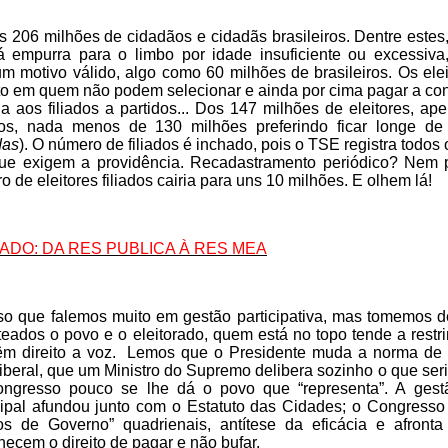
 206 milhões de cidadãos e cidadãs brasileiros. Dentre estes,
á empurra para o limbo por idade insuficiente ou excessiva
m motivo válido, algo como 60 milhões de brasileiros. Os ele
to em quem não podem selecionar e ainda por cima pagar a con
ia aos filiados a partidos... Dos 147 milhões de eleitores, ap
dos, nada menos de 130 milhões preferindo ficar longe de
das
). O número de filiados é inchado, pois o TSE registra todos 
ue exigem a providência. Recadastramento periódico? Nem pe
 de eleitores filiados cairia para uns 10 milhões. E olhem lá!
RADO: DA RES PUBLICA À RES MEA
so que falemos muito em gestão participativa, mas tomemos de
teados o povo e o eleitorado, quem está no topo tende a rest
êm direito a voz. Lemos que o Presidente muda a norma de i
liberal, que um Ministro do Supremo delibera sozinho o que ser
ngresso pouco se lhe dá o povo que “representa”. A gestã
ipal afundou junto com o Estatuto das Cidades; o Congresso e
os de Governo” quadrienais, antítese da eficácia e afronta
hecem o direito de pagar e não bufar.