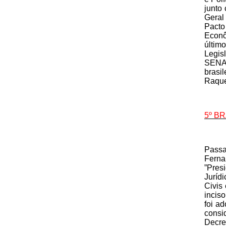
junto
Geral
Pacto
Econô
últim
Legis
SENAD
brasi
Raque
5º B
Passa
Ferna
”Pres
Jurídi
Civis 
inciso
foi a
consi
Decre