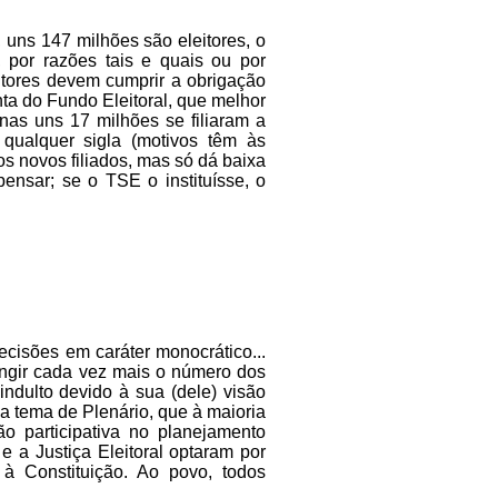
 uns 147 milhões são eleitores, o
, por razões tais e quais ou por
itores devem cumprir a obrigação
ta do Fundo Eleitoral, que melhor
enas uns 17 milhões se filiaram a
 qualquer sigla (motivos têm às
os novos filiados, mas só dá baixa
nsar; se o TSE o instituísse, o
cisões em caráter monocrático...
ringir cada vez mais o número dos
ndulto devido à sua (dele) visão
ia tema de Plenário, que à maioria
o participativa no planejamento
 a Justiça Eleitoral optaram por
 à Constituição. Ao povo, todos