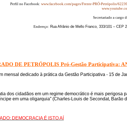
Perfil no Facebook:
www.facebook.com/pages/Frente-PRÓ-Petrópolis/622
www.youtube.c
Secretariado a cargo d
Endereço:
Rua Afrânio de Mello Franco, 333/101 – CEP 25
ADO DE PETRÓPOLIS Pró-Gestão Participativa: AN
im mensal dedicado à prática da Gestão Participativa - 15 de J
atia dos cidadãos em um regime democrático é mais perigosa pa
íncipe em uma oligarquia” (Charles-Louis de Secondat, Barão 
RADO: DEMOCRACIA É ISTO AÍ