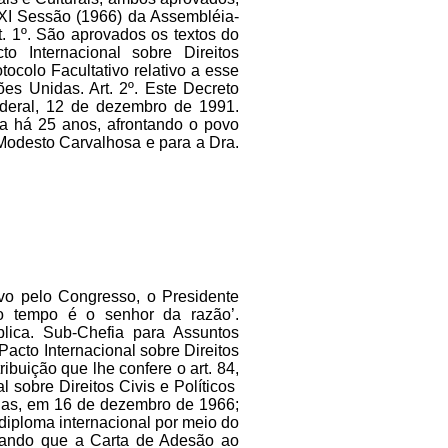
 XXI Sessão (1966) da Assembléia-
1º. São aprovados os textos do
to Internacional sobre Direitos
ocolo Facultativo relativo a esse
es Unidas. Art. 2º. Este Decreto
ederal, 12 de dezembro de 1991.
há 25 anos, afrontando o povo
 Modesto Carvalhosa e para a Dra.
vo pelo Congresso, o Presidente
‘o tempo é o senhor da razão’.
lica. Sub-Chefia para Assuntos
 Pacto Internacional sobre Direitos
ibuição que lhe confere o art. 84,
l sobre Direitos Civis e Políticos
das, em 16 de dezembro de 1966;
diploma internacional por meio do
erando que a Carta de Adesão ao