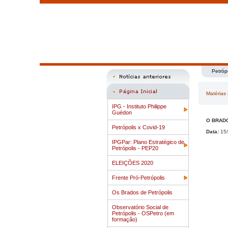
Petróp
Matérias
IPG - Instituto Philippe
Guédon
O BRADO 
Petrópolis x Covid-19
Data:
15/
IPGPar: Plano Estratégico de
Petrópolis - PEP20
ELEIÇÕES 2020
Frente Pró-Petrópolis
Os Brados de Petrópolis
Observatório Social de
Petrópolis - OSPetro (em
formação)