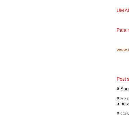
UM A
Para 
www.d
Post 
# Sug
# Se 
a noss
# Cas