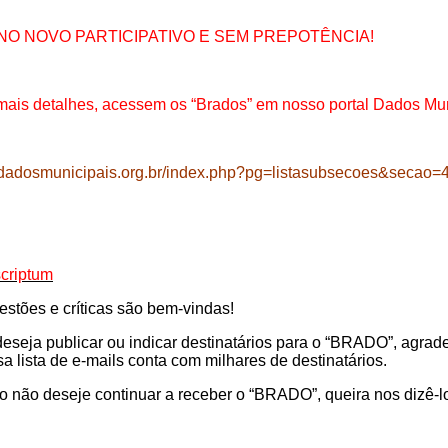
NO NOVO PARTICIPATIVO E SEM PREPOTÊNCIA!
mais detalhes, acessem os “Brados” em nosso portal Dados Mun
adosmunicipais.org.br/index.php?pg=listasubsecoes&secao=
scriptum
estões e críticas são bem-vindas!
deseja publicar ou indicar destinatários para o “BRADO”, agr
a lista de e-mails conta com milhares de destinatários.
o não deseje continuar a receber o “BRADO”, queira nos dizê-l