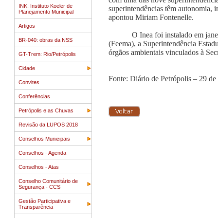
INK: Instituto Koeler de
superintendências têm autonomia, in
Planejamento Municipal
apontou Miriam Fontenelle.
Artigos
O Inea foi instalado em ja
BR-040: obras da NSS
(Feema), a Superintendência Estadua
órgãos ambientais vinculados à Sec
GT-Trem: Rio/Petrópolis
Cidade
Fonte: Diário de Petrópolis – 29 de 
Convites
Conferências
Petrópolis e as Chuvas
Revisão da LUPOS 2018
Conselhos Municipais
Conselhos - Agenda
Conselhos - Atas
Conselho Comunitário de
Segurança - CCS
Gestão Participativa e
Transparência