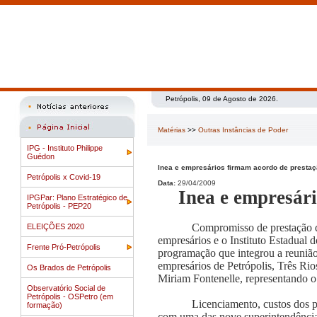
Petrópolis, 09 de Agosto de 2026.
Matérias
>>
Outras Instâncias de Poder
IPG - Instituto Philippe
Guédon
Inea e empresários firmam acordo de prestaç
Petrópolis x Covid-19
Data:
29/04/2009
Inea e empresári
IPGPar: Plano Estratégico de
Petrópolis - PEP20
Compromisso de prestação de
ELEIÇÕES 2020
empresários e o Instituto Estadual d
Frente Pró-Petrópolis
programação que integrou a reuniã
empresários de Petrópolis, Três Rio
Os Brados de Petrópolis
Miriam Fontenelle, representando o 
Observatório Social de
Petrópolis - OSPetro (em
Licenciamento, custos dos p
formação)
com uma das nove superintendências