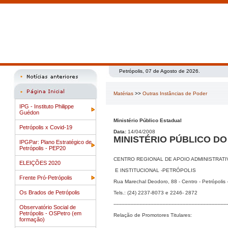
Petrópolis, 07 de Agosto de 2026.
Matérias
>>
Outras Instâncias de Poder
IPG - Instituto Philippe
Guédon
Ministério Público Estadual
Petrópolis x Covid-19
Data:
14/04/2008
MINISTÉRIO PÚBLICO DO
IPGPar: Plano Estratégico de
Petrópolis - PEP20
CENTRO REGIONAL DE APOIO ADMINISTRATI
ELEIÇÕES 2020
E INSTITUCIONAL -PETRÓPOLIS
Frente Pró-Petrópolis
Rua Marechal Deodoro, 88 - Centro - Petrópolis
Os Brados de Petrópolis
Tels.: (24) 2237-8073 e 2246- 2872
---------------------------------------------------------------------------
Observatório Social de
Petrópolis - OSPetro (em
Relação de Promotores Titulares:
formação)