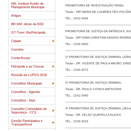
INK: Instituto Koeler de
PROMOTORIA DE INVESTIGAÇÃO PENAL
Planejamento Municipal
Titular - DRª MARIA DE LOURDES FÉO POLÔN
Artigos
TEL.: 2242-4094
BR-040: obras da NSS
---------------------------------------------------------------------------
PROMOTORIA DE JUSTIÇA DA INFÂNCIA E J
GT-Trem: Rio/Petrópolis
Titular - DRª ANNA CHRISTINA DANTAS RODR
Cidade
TEL.: 2246-2883
Convites
---------------------------------------------------------------------------
1ª PROMOTORIA DE JUSTIÇA CRIMINAL (JÚRI)
Conferências
Titular - DR. VICENTE DE PAULA MAURO JUNIOR
Petrópolis e as Chuvas
TEL.: 2246-3072
Revisão da LUPOS 2018
---------------------------------------------------------------------------
2ª PROMOTORIA DE JUSTIÇA CRIMINAL
Conselhos Municipais
Titular - DR. PAULO YUTAKA MATSUTANI
Conselhos - Agenda
TEL.: 2242-2995
Conselhos - Atas
---------------------------------------------------------------------------
3ª PROMOTORIA DE JUSTIÇA CRIMINAL (JECri
Conselho Comunitário de
Segurança - CCS
Titular - DR. CELSO QUINTELLA ALEIXO
Gestão Participativa e
TEL.: 2246-3016
Transparência
---------------------------------------------------------------------------