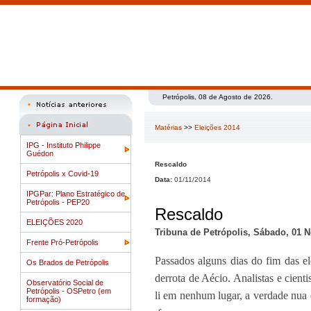
Petrópolis, 08 de Agosto de 2026.
Matérias
>>
Eleições 2014
IPG - Instituto Philippe
Guédon
Rescaldo
Petrópolis x Covid-19
Data:
01/11/2014
IPGPar: Plano Estratégico de
Petrópolis - PEP20
Rescaldo
ELEIÇÕES 2020
Tribuna de Petrópolis, Sábado, 01 
Frente Pró-Petrópolis
Passados alguns dias do fim das el
Os Brados de Petrópolis
derrota de Aécio. Analistas e cient
Observatório Social de
Petrópolis - OSPetro (em
li em nenhum lugar, a verdade nua 
formação)