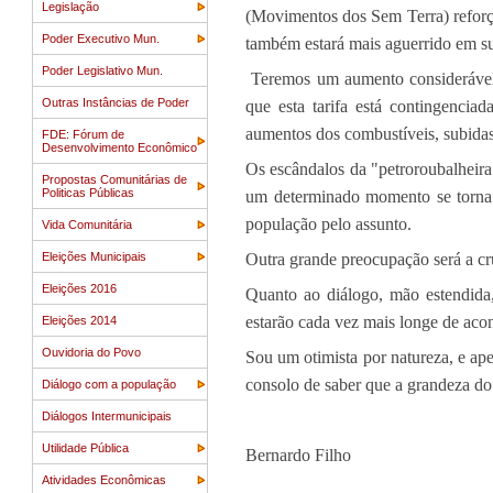
Legislação
(Movimentos dos Sem Terra) refor
Poder Executivo Mun.
também estará mais aguerrido em su
Poder Legislativo Mun.
Teremos um aumento considerável n
Outras Instâncias de Poder
que esta tarifa está contingenci
aumentos dos combustíveis, subidas 
FDE: Fórum de
Desenvolvimento Econômico
Os escândalos da "petroroubalheira
Propostas Comunitárias de
Politicas Públicas
um determinado momento se torna c
população pelo assunto.
Vida Comunitária
Eleições Municipais
Outra grande preocupação será a cr
Eleições 2016
Quanto ao diálogo, mão estendida,
estarão cada vez mais longe de aco
Eleições 2014
Ouvidoria do Povo
Sou um otimista por natureza, e a
consolo de saber que a grandeza do 
Diálogo com a população
Diálogos Intermunicipais
Utilidade Pública
Bernardo Filho
Atividades Econômicas