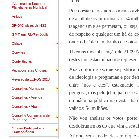
fome.
INK: Instituto Koeler de
Planejamento Municipal
Posso estar chocando os menos avis
Artigos
de analfabetos funcionais e 54 milh
BR-040: obras da NSS
tangenciam e se permeiam, ou seja
de respeito e qualquer um há de co
GT-Trem: Rio/Petrópolis
onde o PT deu um banho de votos.
Cidade
Tivemos uma abstenção de 21,09%, o
Convites
(estes que estão aí não me represe
Conferências
Aos conformistas, que se justificam
Petrópolis e as Chuvas
de ideologia e programas e por derra
Revisão da LUPOS 2018
entre "nós e eles", estagnação, 
Conselhos Municipais
perigosa, mas pelo jeito, para este
Conselhos - Agenda
da máquina pública não vistas há 
Conselhos - Atas
válidos: 54 milhões.
Conselho Comunitário de
Não vou analisar os votos, posto
Segurança - CCS
desdobramentos do que virá a segui
Gestão Participativa e
Transparência
Afirmo sem medo de errar que 