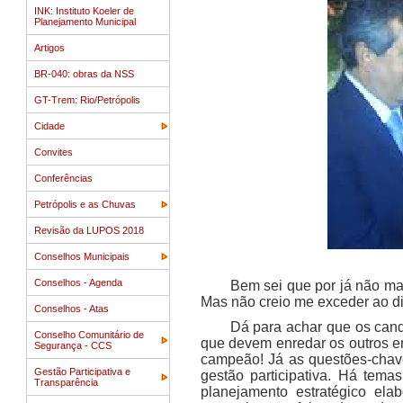
INK: Instituto Koeler de
Planejamento Municipal
Artigos
BR-040: obras da NSS
GT-Trem: Rio/Petrópolis
Cidade
Convites
Conferências
Petrópolis e as Chuvas
Revisão da LUPOS 2018
Conselhos Municipais
Conselhos - Agenda
Bem sei que por já não mai
Mas não creio me exceder ao di
Conselhos - Atas
Dá para achar que os can
Conselho Comunitário de
que devem enredar os outros en
Segurança - CCS
campeão! Já as questões-chave
Gestão Participativa e
gestão participativa. Há tema
Transparência
planejamento estratégico el