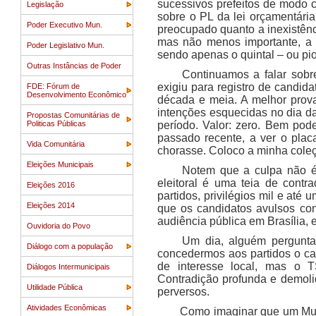
sucessivos prefeitos de modo 
Legislação
sobre o PL da lei orçamentár
Poder Executivo Mun.
preocupado quanto a inexistênc
mas não menos importante, a a
Poder Legislativo Mun.
sendo apenas o quintal – ou pior
Outras Instâncias de Poder
Continuamos a falar sobr
exigiu para registro de candida
FDE: Fórum de
Desenvolvimento Econômico
década e meia. A melhor prova
intenções esquecidas no dia da
Propostas Comunitárias de
Politicas Públicas
período. Valor: zero. Bem pod
passado recente, a ver o placa
Vida Comunitária
chorasse. Coloco a minha coleç
Eleições Municipais
Notem que a culpa não é t
eleitoral é uma teia de cont
Eleições 2016
partidos, privilégios mil e at
Eleições 2014
que os candidatos avulsos co
audiência pública em Brasília, 
Ouvidoria do Povo
Um dia, alguém pergunta
Diálogo com a população
concedermos aos partidos o car
de interesse local, mas o T
Diálogos Intermunicipais
Contradição profunda e demolid
Utilidade Pública
perversos.
Atividades Econômicas
Como imaginar que um Muni