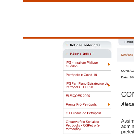
Petróp
Matérias
IPG - Instituto Philippe
Guédon
CONTÁGI
Petrópolis x Covid-19
Data:
20/
IPGPar: Plano Estratégico de
Petrópolis - PEP20
CO
ELEIÇÕES 2020
Alexa
Frente Pró-Petrópolis
Os Brados de Petrópolis
Assim
Observatório Social de
Petrópolis - OSPetro (em
admin
formação)
prefei