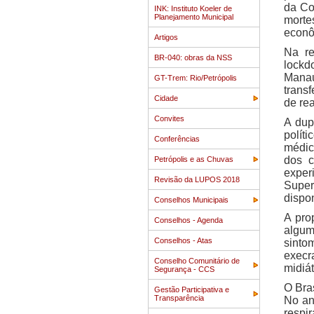
da Co
INK: Instituto Koeler de
Planejamento Municipal
morte
econô
Artigos
Na re
BR-040: obras da NSS
lockd
Manau
GT-Trem: Rio/Petrópolis
transf
Cidade
de rea
Convites
A dup
polít
Conferências
médic
dos c
Petrópolis e as Chuvas
exper
Revisão da LUPOS 2018
Super
dispon
Conselhos Municipais
A pro
Conselhos - Agenda
algum
Conselhos - Atas
sinto
execr
Conselho Comunitário de
midiát
Segurança - CCS
O Bra
Gestão Participativa e
Transparência
No an
respi