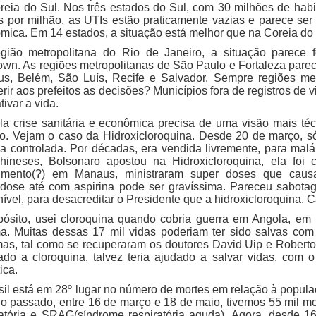
reia do Sul. Nos três estados do Sul, com 30 milhões de hab
s por milhão, as UTIs estão praticamente vazias e parece ser
mica. Em 14 estados, a situação está melhor que na Coreia do 
gião metropolitana do Rio de Janeiro, a situação parece fo
own. As regiões metropolitanas de São Paulo e Fortaleza pare
s, Belém, São Luís, Recife e Salvador. Sempre regiões met
erir aos prefeitos as decisões? Municípios fora de registros de
tivar a vida.
la crise sanitária e econômica precisa de uma visão mais té
ico. Vejam o caso da Hidroxicloroquina. Desde 20 de março, 
a controlada. Por décadas, era vendida livremente, para malári
hineses, Bolsonaro apostou na Hidroxicloroquina, ela foi
imento(?) em Manaus, ministraram super doses que caus
dose até com aspirina pode ser gravíssima. Pareceu sabota
ível, para desacreditar o Presidente que a hidroxicloroquina. C
pósito, usei cloroquina quando cobria guerra em Angola, em
a. Muitas dessas 17 mil vidas poderiam ter sido salvas com
mas, tal como se recuperaram os doutores David Uip e Roberto 
ado a cloroquina, talvez teria ajudado a salvar vidas, com o
ica.
sil está em 28º lugar no número de mortes em relação à populaç
o passado, entre 16 de março e 18 de maio, tivemos 55 mil mo
ratória e SRAG(síndrome respiratória aguda). Agora, desde 1