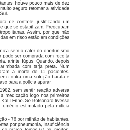
itantes, houve pouco mais de dez
 muito seguro retomar a atividade
Sul.
ra de controle, justificando um
ce que se estabilizam. Preocupam
ropolitanas. Assim, por que não
 vidas em risco estão em condições
cnica sem o calor do oportunismo
só pode ser comprada com receita
a, artrite, lúpus. Quando, depois
 carimbada com tarja preta. Num
aram a morte de 11 pacientes.
gem contra uma solução barata e
aso para a polícia apurar.
 1982, sem sentir reação adversa
 a medicação logo nos primeiros
Kalil Filho. Se Bolsonaro tivesse
 remédio estimulado pela milícia
ão - 76 por milhão de habitantes.
rtes por pneumonia, insuficiência
6 de março, temos 67 mil mortes.