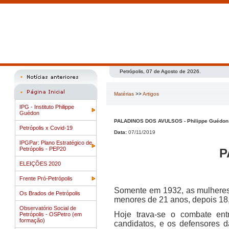
Petrópolis, 07 de Agosto de 2026.
Matérias
>>
Artigos
IPG - Instituto Philippe
Guédon
PALADINOS DOS AVULSOS - Philippe Guédon
Petrópolis x Covid-19
Data:
07/11/2019
IPGPar: Plano Estratégico de
Petrópolis - PEP20
P
ELEIÇÕES 2020
Frente Pró-Petrópolis
Somente em 1932, as mulheres g
Os Brados de Petrópolis
menores de 21 anos, depois 18,
Observatório Social de
Hoje trava-se o combate ent
Petrópolis - OSPetro (em
formação)
candidatos, e os defensores d