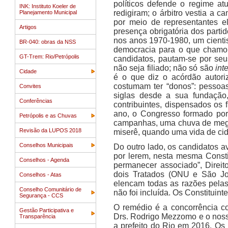
políticos defende o regime at
INK: Instituto Koeler de
redigiram; o árbitro vestia a
Planejamento Municipal
por meio de representantes e
Artigos
presença obrigatória dos partid
nos anos 1970-1980, um cientist
BR-040: obras da NSS
democracia para o que chamou
GT-Trem: Rio/Petrópolis
candidatos, pautam-se por seu
não seja filiado; não só são
int
Cidade
é o que diz o acórdão autoriz
costumam ter “donos”: pessoa
Convites
siglas desde a sua fundação,
Conferências
contribuintes, dispensados os 
ano, o Congresso formado por
Petrópolis e as Chuvas
campanhas, uma chuva de mega
Revisão da LUPOS 2018
miserê, quando uma vida de ci
Conselhos Municipais
Do outro lado, os candidatos a
por lerem, nesta mesma Consti
Conselhos - Agenda
permanecer associado”, Direit
dois Tratados (ONU e São Jo
Conselhos - Atas
elencam todas as razões pela
Conselho Comunitário de
não foi incluída. Os Constituin
Segurança - CCS
O remédio é a concorrência co
Gestão Participativa e
Drs. Rodrigo Mezzomo e o nosso
Transparência
a prefeito do Rio em 2016. Os