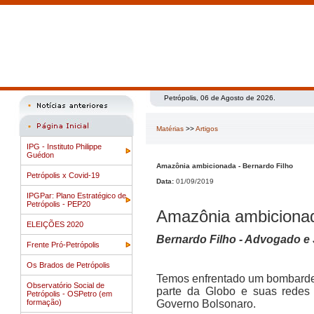
Petrópolis, 06 de Agosto de 2026.
Matérias
>>
Artigos
IPG - Instituto Philippe
Guédon
Amazônia ambicionada - Bernardo Filho
Petrópolis x Covid-19
Data:
01/09/2019
IPGPar: Plano Estratégico de
Petrópolis - PEP20
Amazônia ambiciona
ELEIÇÕES 2020
Bernardo Filho - Advogado e 
Frente Pró-Petrópolis
Os Brados de Petrópolis
Temos enfrentado um bombarde
Observatório Social de
parte da Globo e suas redes 
Petrópolis - OSPetro (em
formação)
Governo Bolsonaro.