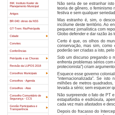
Não seria de se estranhar ist
INK: Instituto Koeler de
Planejamento Municipal
teoria de gênero, o feminismo 
festiva e sem qualquer serieda
Artigos
Mas estranho é, sim, o desco
BR-040: obras da NSS
incólume deste território. Ao 
GT-Trem: Rio/Petrópolis
pequenez jornalística com repor
Globo defender e dar razão às 
Cidade
Certo é que, os olhos do mun
Convites
conservação, mas sim, como é
poderão ser criadas a isto, pelo
Conferências
Sob um discurso pregando o m
Petrópolis e as Chuvas
enfrenta problemas sérios com o
Revisão da LUPOS 2018
protecionista”) criam argument
Conselhos Municipais
Esquece esse governo coloniali
“internacionalizada”. Se ist
Conselhos - Agenda
milhões de metros quadrados, f
levada a sério; sem esquecer q
Conselhos - Atas
Não surpreende o fato de PT e
Conselho Comunitário de
Segurança - CCS
estapafúrdia e esdrúxula, ape
cada vez mais afastados e des
Gestão Participativa e
Transparência
Depois do fracasso do Interce