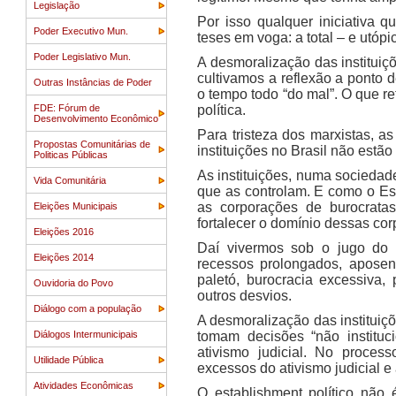
Legislação
Por isso qualquer iniciativa q
Poder Executivo Mun.
teses em voga: a total – e utóp
Poder Legislativo Mun.
A desmoralização das instituiç
cultivamos a reflexão a ponto 
Outras Instâncias de Poder
o tempo todo “do mal”. O que 
FDE: Fórum de
política.
Desenvolvimento Econômico
Para tristeza dos marxistas, a
Propostas Comunitárias de
instituições no Brasil não est
Politicas Públicas
As instituições, numa sociedad
Vida Comunitária
que as controlam. E como o Es
as corporações de burocratas
Eleições Municipais
fortalecer o domínio dessas co
Eleições 2016
Daí vivermos sob o jugo do c
Eleições 2014
recessos prolongados, aposent
paletó, burocracia excessiva, 
Ouvidoria do Povo
outros desvios.
Diálogo com a população
A desmoralização das instituiç
Diálogos Intermunicipais
tomam decisões “não instituci
ativismo judicial. No proces
Utilidade Pública
excessos do ativismo judicial e 
Atividades Econômicas
O establishment político não