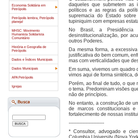
daqueles que submetem as in
Economia Solidária em
Petrópolis
políticos e as regras da pol
supremacia do Estado sobre 
Petrópolis lembra, Petrópolis
tupiniquim com empresas estata
planeja!
No Brasil, a Presidência
MHSC: Movimento
Humanista Solidarista
desinstitucionalização, por a
Comunitário
outros Poderes.
História e Geografia de
Da mesma forma, a excessiva 
Petrópolis
justificativa do bem comum, enf
Dados e Índices Municipais
mas com verticalidades que des
Dados Municipais
Em suma, vivemos um quadro de
vimos aqui de forma sintética, de
APA Petrópolis
Porém, ao final de tudo, o que
Igrejas
o tema. Predominam visões que
não de princípios.
No entanto, a construção de u
de marcos constitucionais e
fortalecimento de nossas institu
-----------------------
* Consultor, advogado e cien
Columbia University (Nova York