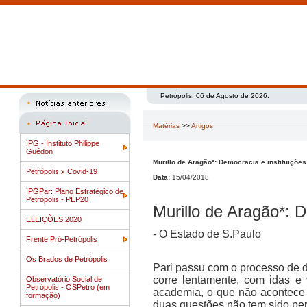
Petrópolis, 06 de Agosto de 2026.
Matérias
>>
Artigos
IPG - Instituto Philippe
Guédon
Murillo de Aragão*: Democracia e instituições
Petrópolis x Covid-19
Data:
15/04/2018
IPGPar: Plano Estratégico de
Petrópolis - PEP20
Murillo de Aragão*: D
ELEIÇÕES 2020
- O Estado de S.Paulo
Frente Pró-Petrópolis
Os Brados de Petrópolis
Pari passu com o processo de d
corre lentamente, com idas e
Observatório Social de
Petrópolis - OSPetro (em
academia, o que não acontece 
formação)
duas questões não tem sido pe