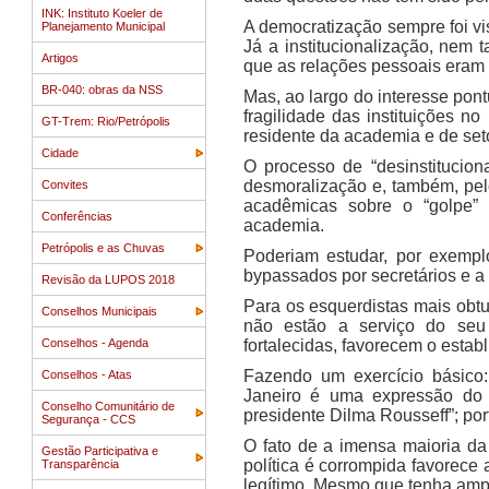
INK: Instituto Koeler de
A democratização sempre foi vi
Planejamento Municipal
Já a institucionalização, nem
Artigos
que as relações pessoais eram 
BR-040: obras da NSS
Mas, ao largo do interesse pon
fragilidade das instituições 
GT-Trem: Rio/Petrópolis
residente da academia e de seto
Cidade
O processo de “desinstituciona
desmoralização e, também, pelo
Convites
acadêmicas sobre o “golpe” c
Conferências
academia.
Petrópolis e as Chuvas
Poderiam estudar, por exempl
bypassados por secretários e a 
Revisão da LUPOS 2018
Para os esquerdistas mais obtu
Conselhos Municipais
não estão a serviço do seu 
Conselhos - Agenda
fortalecidas, favorecem o estab
Fazendo um exercício básico:
Conselhos - Atas
Janeiro é uma expressão do 
Conselho Comunitário de
presidente Dilma Rousseff”; port
Segurança - CCS
O fato de a imensa maioria da
Gestão Participativa e
política é corrompida favorece
Transparência
legítimo. Mesmo que tenha ampl