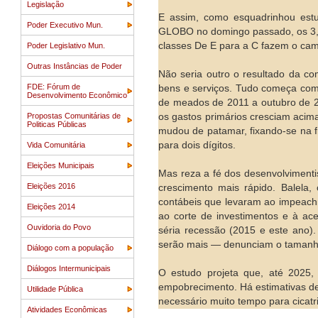
Legislação
E assim, como esquadrinhou estu
Poder Executivo Mun.
GLOBO no domingo passado, os 3,3 
classes De E para a C fazem o cam
Poder Legislativo Mun.
Outras Instâncias de Poder
Não seria outro o resultado da 
FDE: Fórum de
bens e serviços. Tudo começa com a
Desenvolvimento Econômico
de meados de 2011 a outubro de 2
Propostas Comunitárias de
os gastos primários cresciam acima
Politicas Públicas
mudou de patamar, fixando-se na fr
para dois dígitos.
Vida Comunitária
Eleições Municipais
Mas reza a fé dos desenvolvimenti
Eleições 2016
crescimento mais rápido. Balela
contábeis que levaram ao impeachme
Eleições 2014
ao corte de investimentos e à ac
Ouvidoria do Povo
séria recessão (2015 e este ano
serão mais — denunciam o tamanho
Diálogo com a população
Diálogos Intermunicipais
O estudo projeta que, até 2025,
empobrecimento. Há estimativas de
Utilidade Pública
necessário muito tempo para cicatri
Atividades Econômicas