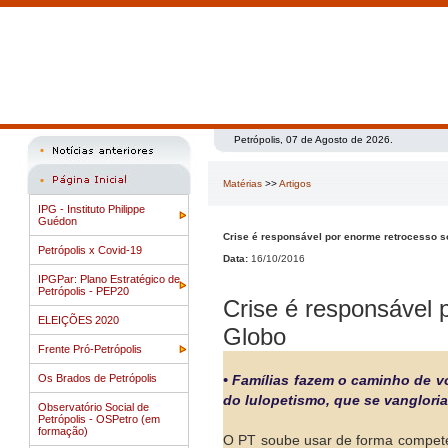
Petrópolis, 07 de Agosto de 2026.
Matérias
>>
Artigos
IPG - Instituto Philippe
Guédon
Crise é responsável por enorme retrocesso soc
Petrópolis x Covid-19
Data:
16/10/2016
IPGPar: Plano Estratégico de
Petrópolis - PEP20
Crise é responsável p
ELEIÇÕES 2020
Globo
Frente Pró-Petrópolis
Os Brados de Petrópolis
• Famílias fazem o caminho de v
do lulopetismo, que se vangloria
Observatório Social de
Petrópolis - OSPetro (em
formação)
O PT soube usar de forma competen