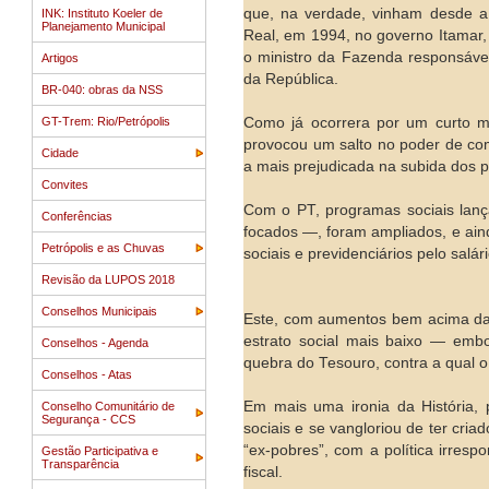
que, na verdade, vinham desde a
INK: Instituto Koeler de
Planejamento Municipal
Real, em 1994, no governo Itamar,
o ministro da Fazenda responsáve
Artigos
da República.
BR-040: obras da NSS
GT-Trem: Rio/Petrópolis
Como já ocorrera por um curto m
provocou um salto no poder de c
Cidade
a mais prejudicada na subida dos p
Convites
Com o PT, programas sociais lan
Conferências
focados —, foram ampliados, e aind
Petrópolis e as Chuvas
sociais e previdenciários pelo salár
Revisão da LUPOS 2018
Conselhos Municipais
Este, com aumentos bem acima da i
estrato social mais baixo — emb
Conselhos - Agenda
quebra do Tesouro, contra a qual o
Conselhos - Atas
Em mais uma ironia da História,
Conselho Comunitário de
Segurança - CCS
sociais e se vangloriou de ter cri
“ex-pobres”, com a política irres
Gestão Participativa e
Transparência
fiscal.