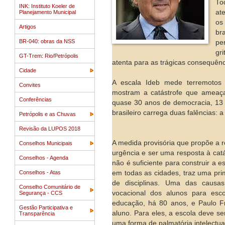
To
INK: Instituto Koeler de
at
Planejamento Municipal
os
Artigos
br
BR-040: obras da NSS
pe
gr
GT-Trem: Rio/Petrópolis
atenta para as trágicas consequênci
Cidade
A escala Ideb mede terremotos s
Convites
mostram a catástrofe que ameaça
Conferências
quase 30 anos de democracia, 13
brasileiro carrega duas falências: 
Petrópolis e as Chuvas
Revisão da LUPOS 2018
A medida provisória que propõe a 
Conselhos Municipais
urgência e ser uma resposta à cat
Conselhos - Agenda
não é suficiente para construir a
Conselhos - Atas
em todas as cidades, traz uma pri
de disciplinas. Uma das causa
Conselho Comunitário de
vocacional dos alunos para esco
Segurança - CCS
educação, há 80 anos, e Paulo Fr
Gestão Participativa e
aluno. Para eles, a escola deve ser
Transparência
uma forma de palmatória intelectua