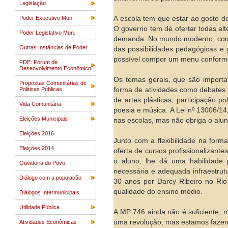
Legislação
Poder Executivo Mun.
A escola tem que estar ao gosto do
O governo tem de ofertar todas alt
Poder Legislativo Mun.
demanda. No mundo moderno, com 
Outras Instâncias de Poder
das possibilidades pedagógicas e 
possível compor um menu conforme 
FDE: Fórum de
Desenvolvimento Econômico
Os temas gerais, que são importa
Propostas Comunitárias de
Politicas Públicas
forma de atividades como debates 
de artes plásticas; participação pol
Vida Comunitária
poesia e música. A Lei nº 13006/14
Eleições Municipais
nas escolas, mas não obriga o aluno
Eleições 2016
Junto com a flexibilidade na form
Eleições 2014
oferta de cursos profissionalizant
o aluno, lhe dá uma habilidade 
Ouvidoria do Povo
necessária e adequada infraestrutu
Diálogo com a população
30 anos por Darcy Ribeiro no Rio
qualidade do ensino médio.
Diálogos Intermunicipais
Utilidade Pública
A MP 746 ainda não é suficiente, m
uma revolução, mas estamos faze
Atividades Econômicas