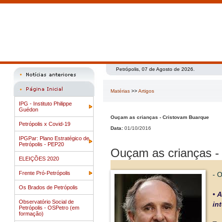
Petrópolis, 07 de Agosto de 2026.
Matérias
>>
Artigos
IPG - Instituto Philippe
Guédon
Ouçam as crianças - Cristovam Buarque
Petrópolis x Covid-19
Data:
01/10/2016
IPGPar: Plano Estratégico de
Petrópolis - PEP20
Ouçam as crianças -
ELEIÇÕES 2020
Frente Pró-Petrópolis
- 
Os Brados de Petrópolis
• 
Observatório Social de
in
Petrópolis - OSPetro (em
formação)