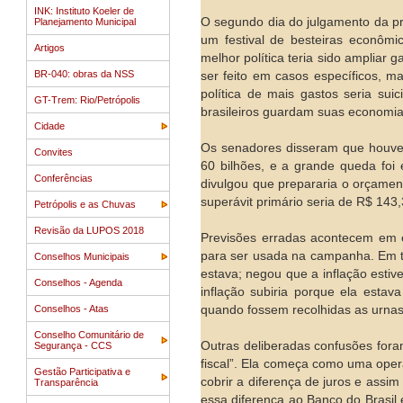
INK: Instituto Koeler de
O segundo dia do julgamento da p
Planejamento Municipal
um festival de besteiras econômi
Artigos
melhor política teria sido ampliar 
BR-040: obras da NSS
ser feito em casos específicos, 
política de mais gastos seria su
GT-Trem: Rio/Petrópolis
brasileiros guardam suas economias
Cidade
Os senadores disseram que houve “
Convites
60 bilhões, e a grande queda foi
Conferências
divulgou que prepararia o orçamen
superávit primário seria de R$ 143
Petrópolis e as Chuvas
Revisão da LUPOS 2018
Previsões erradas acontecem em e
para ser usada na campanha. Em to
Conselhos Municipais
estava; negou que a inflação estiv
Conselhos - Agenda
inflação subiria porque ela estava
Conselhos - Atas
quando fossem recolhidas as urnas
Conselho Comunitário de
Outras deliberadas confusões fora
Segurança - CCS
fiscal”. Ela começa como uma ope
Gestão Participativa e
cobrir a diferença de juros e assi
Transparência
essa diferença ao Banco do Brasil