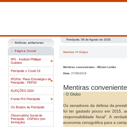
Petrópolis, 06 de Agosto de 2026.
Matérias
>>
Artigos
IPG - Instituto Philippe
Guédon
Mentiras convenientes - Míriam Leitão
Petrópolis x Covid-19
Data:
27/08/2016
IPGPar: Plano Estratégico de
Petrópolis - PEP20
Mentiras conveniente
ELEIÇÕES 2020
- O Globo
Frente Pró-Petrópolis
Os senadores da defesa da presid
Os Brados de Petrópolis
foi ter gastado pouco em 2015, a
Observatório Social de
responsabilidade fiscal”. A ver
Petrópolis - OSPetro (em
formação)
economia cenográfica para a campan