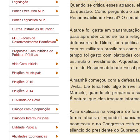
Legislação
Quando se critica esses atrasos, el
Poder Executivo Mun.
da questão. Como perguntou o sena
Responsabilidade Fiscal? O senado
Poder Legislativo Mun.
Outras Instâncias de Poder
A tarde foi gasta em transmutação
para aprender como se faz a rela
FDE: Fórum de
Desenvolvimento Econômico
defensores de Dilma, foi a polít
com os militares brasileiros como 
Propostas Comunitárias de
Politicas Públicas
tempo foi gasto com platitudes c
estimula o investimento. A questã
Vida Comunitária
a Lei de Responsabilidade Fiscal p
Eleições Municipais
A manhã começou com a defesa faze
Eleições 2016
´Ávila. Ele teria feito algo terrí
Eleições 2014
Marcelo, quando ele preparou a s
É natural que eles troquem inform
Ouvidoria do Povo
Diálogo com a população
Ávila explicara na véspera de fo
forma abusiva impondo financiam
Diálogos Intermunicipais
aconteceu e no Congresso está em
Utilidade Pública
silêncio do presidente do Supremo
Atividades Econômicas