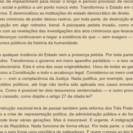
so de impeachment para iniciar o longo e penoso processo de reco
s social e político a um ponto nunca visto. Transformou o Estado em 
ários. E desmoralizou as instituições do estado democrático de direito.
eto criminoso de poder deixou rastros, por toda parte, de destruição 
upção em algo rotineiro, banal. A psicopatia petista invadiu, como 
com as revelações das investigações dos atos criminosos que lesaram
ideranças continuaram a negar a existência do que — sem exagero —
ursos públicos da história da humanidade.
 qualquer instância do Estado sem a presença petista. Por toda parte, 
dos. Transformou o governo em mero aparelho partidário — e isso 
volucionária. Esta é uma das suas originalidades. Usou de todas as ga
zou a Constituição e todo o arcabouço legal. Considerou-os mero cret
 — com a complacência da Justiça. Nada justifica, por exemplo, que 
rtidos políticos, até hoje não tenha sido aplicada nos casos envo
os. Como é possível ter dois tesoureiros sentenciados — e outro pr
ro cassado, como dispõe o artigo 27 da citada lei?
nstrução nacional terá de passar também pela reforma dos Três Pode
 a crise de representação política, da administração pública e do f
 Pode levar várias gerações. Mas é inexorável. E urgente. A indignaç
s da República. Nada funciona de forma eficaz. Por toda parte, o cida
e o país fosse uma república de salteadores. E quem cumpre as leis fa