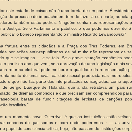
tar este estado de coisas não é uma tarefa de um poder. É evidente 
ção do processo de impeachment tem de fazer a sua parte, aquela q
poderes também estão podres. Ninguém confia nas representações
 na Justiça. Se o Parlamento é patético, o que podemos dizer do
pública” o boneco representando o ministro Ricardo Lewandowski?
 fratura entre os cidadãos e a Praça dos Três Poderes, em Bras
ida por ações antir-republicanas de há muito não representa os se
do que se imagina — e se fala. Se a grave situação econômica pode
o a partir do ano que vem, se a aprovação de uma legislação mais sev
uma reforma eleitoral pode melhorar a qualidade da representação po
rentamento de uma nova realidade social produzida nas metrópoles
ido e que não faz parte das interpretações consagradas, como aqu
”, de Sérgio Buarque de Holanda, que ainda retratava um país ru
dado, de dilemas complexos e que precisam ser compreendidos para
raseologia barata de fundir citações de letristas de canções po
zação brasileira.”
s um momento novo. O terrível é que as instituições estão velhas
har cenários do que somos e para onde poderemos ir — as unive
r o papel de consciência crítica; hoje, não passam de instituições corp