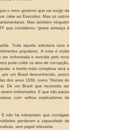
que o novo governo que vai surgir da
ue cabe ao Executivo. Mas os outros
 parlamentares. Mas também ninguém
 STF que considerou “grave ameaça à
ília. Toda aquela estrutura cara e
ntimentos populares. A crise é muito
 ser enfrentada e vencida pelo novo
era pode coibir os atos de corrupção,
pular, a tarefa mais complexa será a
, por um Brasil desconhecido, pouco
elas dos anos 1930, como “Raízes do
ral. De um Brasil que necessita ser
 serem enfrentados. E que não passa
pulares com velhos explicadores da
. E não há intérpretes que consigam
rsidades perderam a capacidade de
orativas, sem papel relevante.