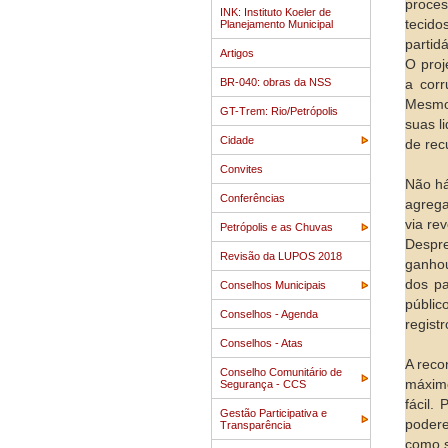
proces
INK: Instituto Koeler de
tecido
Planejamento Municipal
partid
Artigos
O proj
BR-040: obras da NSS
a corr
Mesmo 
GT-Trem: Rio/Petrópolis
suas l
Cidade
de rec
Convites
Não há
Conferências
agrega
via re
Petrópolis e as Chuvas
Despre
Revisão da LUPOS 2018
ganhou
dos pa
Conselhos Municipais
públic
Conselhos - Agenda
regist
Conselhos - Atas
A reco
Conselho Comunitário de
máximo
Segurança - CCS
fácil.
Gestão Participativa e
podere
Transparência
como s