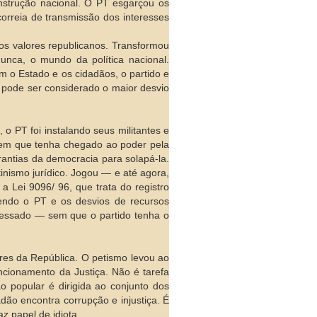
nstrução nacional. O PT esgarçou os
correia de transmissão dos interesses
dos valores republicanos. Transformou
nunca, o mundo da política nacional.
 o Estado e os cidadãos, o partido e
 pode ser considerado o maior desvio
o PT foi instalando seus militantes e
sem que tenha chegado ao poder pela
rantias da democracia para solapá-la.
inismo jurídico. Jogou — e até agora,
a Lei 9096/ 96, que trata do registro
lvendo o PT e os desvios de recursos
ocessado — sem que o partido tenha o
res da República. O petismo levou ao
uncionamento da Justiça. Não é tarefa
ão popular é dirigida ao conjunto dos
dão encontra corrupção e injustiça. É
z papel de idiota.