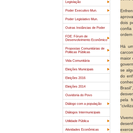
Legislação
Poder Executivo Mun.
Enfren
aprova
Poder Legislativo Mun.
dois 
Outras Instâncias de Poder
confia
ordem 
FDE: Fórum de
Desenvolvimento Econômico
Há uma
Propostas Comunitárias de
Politicas Públicas
carcom
maior 
Vida Comunitária
govern
Eleições Municipais
se alg
do enf
Eleições 2016
conhec
Eleições 2014
Brasil
desven
Ouvidoria do Povo
pela f
Diálogo com a população
“civili
Diálogos Intermunicipais
Vivemo
Utilidade Pública
desen
exerce
Atividades Econômicas