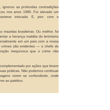
, ignorou as profundas contradições
icou nos anos 1980. Foi elevado um
anteve intocada. E, pior: com o
s mazelas brasileiras. Ou melhor, foi
rentar a herança maldita do leninismo
especialmente em um país com a nossa
 os crimes são evidentes — o chefe do
tração inequívoca que o crime não
r complementado por ações que levem
 suas práticas. Não podemos continuar
magens vivem se confundindo, onde
me ao patético.