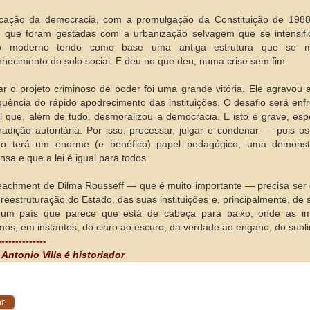
icação da democracia, com a promulgação da Constituição de 1988
s que foram gestadas com a urbanização selvagem que se intensif
cio moderno tendo como base uma antiga estrutura que se m
hecimento do solo social. E deu no que deu, numa crise sem fim.
ar o projeto criminoso de poder foi uma grande vitória. Ele agravou a
uência do rápido apodrecimento das instituições. O desafio será enf
al que, além de tudo, desmoralizou a democracia. E isto é grave, 
 tradição autoritária. Por isso, processar, julgar e condenar — pois
lão terá um enorme (e benéfico) papel pedagógico, uma demons
sa e que a lei é igual para todos.
achment de Dilma Rousseff — que é muito importante — precisa se
reestruturação do Estado, das suas instituições e, principalmente, de
 um país que parece que está de cabeça para baixo, onde as i
os, em instantes, do claro ao escuro, da verdade ao engano, do subli
--------------
Antonio Villa é historiador