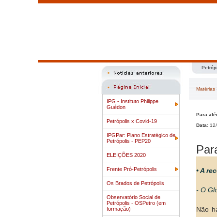
Petróp
Matérias
IPG - Instituto Philippe
Guédon
Para alé
Petrópolis x Covid-19
Data:
12/
IPGPar: Plano Estratégico de
Petrópolis - PEP20
Par
ELEIÇÕES 2020
Frente Pró-Petrópolis
• A re
Os Brados de Petrópolis
- O Gl
Observatório Social de
Petrópolis - OSPetro (em
formação)
Não há