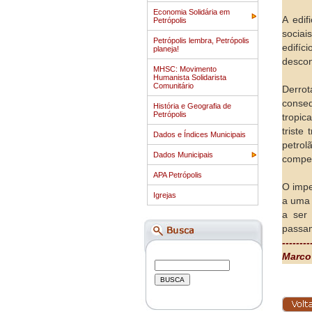
Economia Solidária em
A edif
Petrópolis
sociai
Petrópolis lembra, Petrópolis
edifí
planeja!
descon
MHSC: Movimento
Humanista Solidarista
Comunitário
Derrot
conseq
História e Geografia de
Petrópolis
tropic
triste
Dados e Índices Municipais
petro
Dados Municipais
compen
APA Petrópolis
O impe
Igrejas
a uma 
a ser
passam
--------
Marco 