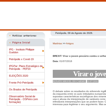
Petrópolis, 09 de Agosto de 2026.
Matérias
>>
Artigos
IPG - Instituto Philippe
Guédon
BREXIT: Virar o jovem precário contra o velho
Petrópolis x Covid-19
Data:
01/07/2016
IPGPar: Plano Estratégico de
Petrópolis - PEP20
Virar o jov
ELEIÇÕES 2020
RENATO MIGUEL DO CARMO
01/07/2016
Frente Pró-Petrópolis
Os Brados de Petrópolis
O debate sobre os resultados do referendo inglê
da esquerda entre os auto intitulados europeíst
Observatório Social de
supostas características sociológicas dos vota
Petrópolis - OSPetro (em
usa e abusa da interpretação de variáveis como
infindáveis interpretações que se podem fazer
formação)
interessa para legitimar o seu argumento. Mas 