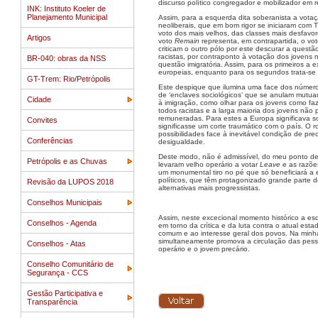
discurso político congregador e mobilizador em
INK: Instituto Koeler de
Planejamento Municipal
Assim, para a esquerda dita soberanista a vota
neoliberais, que em bom rigor se iniciaram com 
voto dos mais velhos, das classes mais desfavor
Artigos
voto
Remain
representa, em contrapartida, o vo
criticam o outro pólo por este descurar a ques
racistas, por contraponto à votação dos jovens 
BR-040: obras da NSS
questão imigratória. Assim, para os primeiros a
europeias, enquanto para os segundos trata-se pr
GT-Trem: Rio/Petrópolis
Este despique que ilumina uma face dos número
de ‘enclaves sociológicos’ que se anulam mutua
Cidade
à imigração, como olhar para os jovens como faz
todos racistas e a larga maioria dos jovens não p
remuneradas. Para estes a Europa significava so
Convites
significasse um corte traumático com o país. O 
possibilidades face à inevitável condição de p
Conferências
desigualdade.
Deste modo, não é admissível, do meu ponto de vi
Petrópolis e as Chuvas
levaram velho operário a votar
Leave
e as razõe
um monumental tiro no pé que só beneficiará a ex
políticos, que têm protagonizado grande parte d
Revisão da LUPOS 2018
alternativas mais progressistas.
Conselhos Municipais
Assim, neste excecional momento histórico a es
Conselhos - Agenda
em torno da crítica e da luta contra o atual es
comum e ao interesse geral dos povos. Na minh
simultaneamente promova a circulação das pesso
Conselhos - Atas
operário e o jovem precário.
Conselho Comunitário de
Segurança - CCS
Gestão Participativa e
Transparência