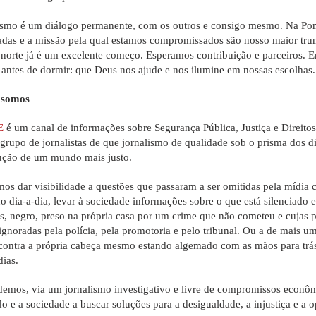
ismo é um diálogo permanente, com os outros e consigo mesmo. Na Pont
adas e a missão pela qual estamos compromissados são nosso maior tru
 norte já é um excelente começo. Esperamos contribuição e parceiros. 
, antes de dormir: que Deus nos ajude e nos ilumine em nossas escolhas.
somos
E
é um canal de informações sobre Segurança Pública, Justiça e Direit
grupo de jornalistas de que jornalismo de qualidade sob o prisma dos d
ução de um mundo mais justo.
os dar visibilidade a questões que passaram a ser omitidas pela mídia c
no dia-a-dia, levar à sociedade informações sobre o que está silenciado 
s, negro, preso na própria casa por um crime que não cometeu e cujas 
ignoradas pela polícia, pela promotoria e pelo tribunal. Ou a de mais um
 contra a própria cabeça mesmo estando algemado com as mãos para trás.
dias.
demos, via um jornalismo investigativo e livre de compromissos econôm
do e a sociedade a buscar soluções para a desigualdade, a injustiça e a o