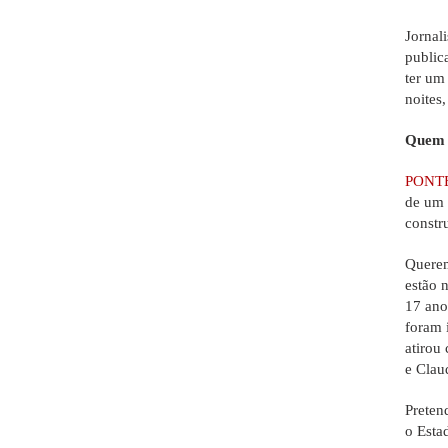
Jornal
public
ter um
noites
Quem 
PONT
de um 
constr
Querem
estão 
17 ano
foram 
atirou
e Clau
Preten
o Esta