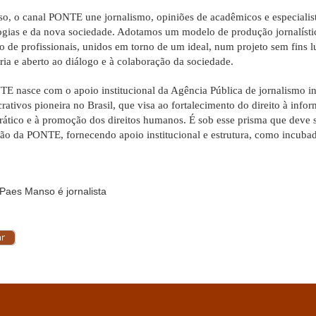
sso, o canal PONTE une jornalismo, opiniões de acadêmicos e especialis
ogias e da nova sociedade. Adotamos um modelo de produção jornalíst
vo de profissionais, unidos em torno de um ideal, num projeto sem fins l
ária e aberto ao diálogo e à colaboração da sociedade.
E nasce com o apoio institucional da Agência Pública de jornalismo i
crativos pioneira no Brasil, que visa ao fortalecimento do direito à info
ático e à promoção dos direitos humanos. É sob esse prisma que deve se
ão da PONTE, fornecendo apoio institucional e estrutura, como incubad
Paes Manso é jornalista