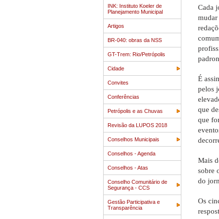
INK: Instituto Koeler de
Cada j
Planejamento Municipal
mudar 
Artigos
redaçõ
comum 
BR-040: obras da NSS
profis
GT-Trem: Rio/Petrópolis
padron
Cidade
É assi
Convites
pelos 
Conferências
elevad
que de
Petrópolis e as Chuvas
que fo
Revisão da LUPOS 2018
evento
Conselhos Municipais
decorr
Conselhos - Agenda
Mais d
Conselhos - Atas
sobre 
do jor
Conselho Comunitário de
Segurança - CCS
Os cin
Gestão Participativa e
Transparência
respos