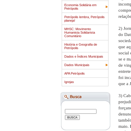
incomp
Economia Solidária em
Petrópolis
compre
relaçõe
Petrópolis lembra, Petrópolis
planeja!
2) Jor
MHSC: Movimento
Humanista Solidarista
do Dat
Comunitário
socieda
História e Geografia de
que aq
Petrópolis
social
Dados e Índices Municipais
se e m
de vin
Dados Municipais
entret
APA Petrópolis
foi inc
Igrejas
que a J
3) Cab
prejud
forçan
denunc
também
maio. 