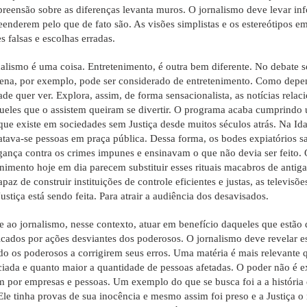
reensão sobre as diferenças levanta muros. O jornalismo deve levar inf
enderem pelo que de fato são. As visões simplistas e os estereótipos e
s falsas e escolhas erradas.
nalismo é uma coisa. Entretenimento, é outra bem diferente. No debate 
ena, por exemplo, pode ser considerado de entretenimento. Como depen
de quer ver. Explora, assim, de forma sensacionalista, as notícias relaci
ueles que o assistem queiram se divertir. O programa acaba cumprind
 que existe em sociedades sem Justiça desde muitos séculos atrás. Na I
atava-se pessoas em praça pública. Dessa forma, os bodes expiatórios
gança contra os crimes impunes e ensinavam o que não devia ser feito. 
enimento hoje em dia parecem substituir esses rituais macabros de ant
apaz de construir instituições de controle eficientes e justas, as televis
ustiça está sendo feita. Para atrair a audiência dos desavisados.
e ao jornalismo, nesse contexto, atuar em benefício daqueles que estão
icados por ações desviantes dos poderosos. O jornalismo deve revelar es
do os poderosos a corrigirem seus erros. Uma matéria é mais relevante q
iada e quanto maior a quantidade de pessoas afetadas. O poder não é e
 por empresas e pessoas. Um exemplo do que se busca foi a a história 
Ele tinha provas de sua inocência e mesmo assim foi preso e a Justiça 