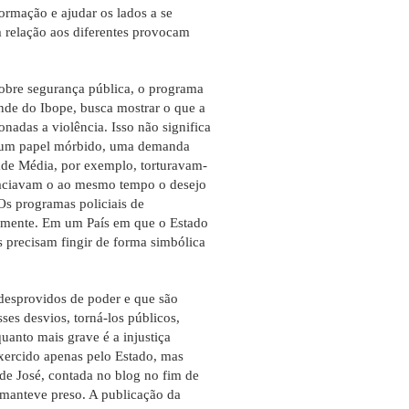
ormação e ajudar os lados a se
m relação aos diferentes provocam
sobre segurança pública, o programa
de do Ibope, busca mostrar o que a
onadas a violência. Isso não significa
o um papel mórbido, uma demanda
dade Média, por exemplo, torturavam-
 saciavam o ao mesmo tempo o desejo
Os programas policiais de
igamente. Em um País em que o Estado
ões precisam fingir de forma simbólica
 desprovidos de poder e que são
ses desvios, torná-los públicos,
uanto mais grave é a injustiça
xercido apenas pelo Estado, mas
de José, contada no blog no fim de
o manteve preso. A publicação da