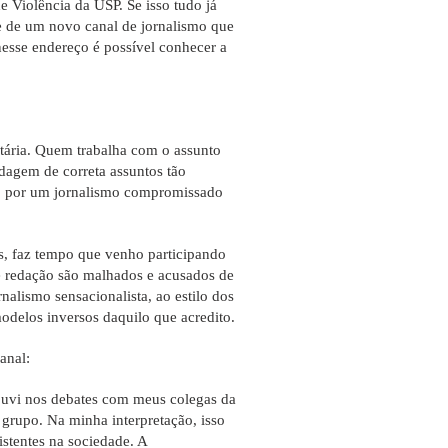
Violência da USP. Se isso tudo já
ipe de um novo canal de jornalismo que
 nesse endereço é possível conhecer a
itária. Quem trabalha com o assunto
rdagem de correta assuntos tão
ido por um jornalismo compromissado
os, faz tempo que venho participando
 de redação são malhados e acusados de
rnalismo sensacionalista, ao estilo dos
delos inversos daquilo que acredito.
anal:
 ouvi nos debates com meus colegas da
 grupo. Na minha interpretação, isso
istentes na sociedade. A