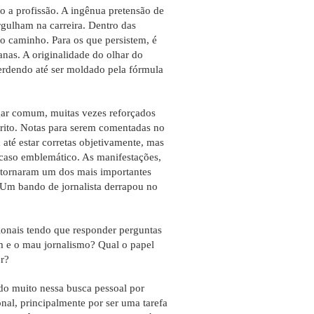
do a profissão. A ingênua pretensão de
gulham na carreira. Dentro das
o caminho. Para os que persistem, é
nas. A originalidade do olhar do
perdendo até ser moldado pela fórmula
gar comum, muitas vezes reforçados
scrito. Notas para serem comentadas no
até estar corretas objetivamente, mas
 caso emblemático. As manifestações,
 tornaram um dos mais importantes
. Um bando de jornalista derrapou no
ionais tendo que responder perguntas
m e o mau jornalismo? Qual o papel
r?
do muito nessa busca pessoal por
onal, principalmente por ser uma tarefa