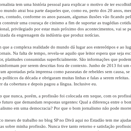
ornalista tem uma história pessoal para explicar o motivo de ter escolhi
o mundo atrai boa parte daqueles que, como eu, perto dos 20 anos, mer
es, contudo, conforme os anos passam, algumas ilusões vão ficando pel
construir uma couraça de cinismo a fim de suportar as tragédias cotidia
sional, privilegiado por estar mais próximo dos acontecimentos, vai se 
izada da engrenagem da indústria que produz notícias.
m que a complexa realidade do mundo dá lugar aos estereótipos e ao lu
jornais. Na falta de tempo, revela-se aquilo que leitor espera que seja e
or, platitudes consumidas superficialmente. São informações que podem 
sinformam por serem descritas fora de contexto. Junho de 2013 foi um
ram apontadas pela imprensa como passeatas de rebeldes sem causa, se
s políticos da década e obrigaram muitas linhas e falas a serem refeitas
er da cobertura e depois pagou a língua. Inclusive eu.
o que nunca, porém, a profissão foi colocada em xeque, com os profiss
o futuro que demandam respostas urgentes: Qual a diferença entre o bo
nalismo em uma democracia? Por que o bom jornalismo não pode morre
co meses de trabalho no blog SP no Divã aqui no Estadão tem me ajuda
tas sobre minha profissão. Nunca tive tanto retorno e satisfação profissi