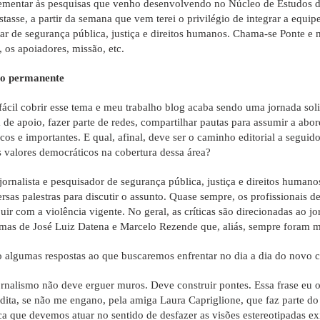
mentar às pesquisas que venho desenvolvendo no Núcleo de Estudos de 
stasse, a partir da semana que vem terei o privilégio de integrar a equ
atar de segurança pública, justiça e direitos humanos. Chama-se Ponte e
, os apoiadores, missão, etc.
go permanente
fácil cobrir esse tema e meu trabalho blog acaba sendo uma jornada sol
a de apoio, fazer parte de redes, compartilhar pautas para assumir a abo
cos e importantes. E qual, afinal, deve ser o caminho editorial a segu
 valores democráticos na cobertura dessa área?
ornalista e pesquisador de segurança pública, justiça e direitos human
ersas palestras para discutir o assunto. Quase sempre, os profissionais
uir com a violência vigente. No geral, as críticas são direcionadas ao jo
mas de José Luiz Datena e Marcelo Rezende que, aliás, sempre foram mo
o algumas respostas ao que buscaremos enfrentar no dia a dia do novo c
ornalismo não deve erguer muros. Deve construir pontes. Essa frase eu
 dita, se não me engano, pela amiga Laura Capriglione, que faz parte do
ica que devemos atuar no sentido de desfazer as visões estereotipadas ex