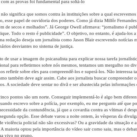
a com as provas foi fundamental para soltá-lo
o não significa que somos contra às instituições sobre a qual escrevemos
o, esse papel de ouvidoria dos poderes. Como já dizia Millôr Fernandes:
m de secos e molhados”. Já George Owell afirmava: “jornalismo é publ
lique. Todo o resto é publicidade”. O objetivo, no entanto, é ajuda-los 
a redação deseja um jornalista como Jason Blair escrevendo notícias m
nários desviantes no sistema de justiça.
to de usar a imagem do psicanalista para explicar nossa tarefa jornalís
sional para refletirmos sobre nós mesmos, tentamos um mergulho no divã
s refletir sobre eles para compreendê-los e superá-los. Não interessa t
ismo também deve agir assim. Cabe aos jornalista buscar compreender os
-los. A sociedade deve sentar no divã e ser abastecida pelas informações 
cinco pontos são um norte. Conseguir implementá-lo é algo bem diferent
Quando escrevo sobre a polícia, por exemplo, eu me pergunto até que po
 necessidade da contundência, já que a covardia contra as vítimas é des
segunda opção. Esse debate varou a noite ontem, às vésperas da divulg
de violência policial não são excessivas? Ou a gravidade da situação e a
 A maioria optou pela importância do vídeo sair como saiu, mas o debate
ua vivo no grupo.