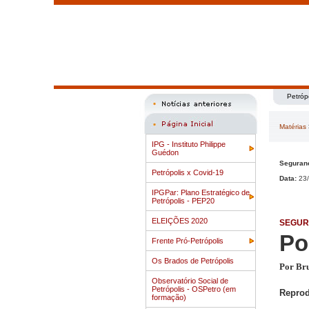
Petróp
Matérias
IPG - Instituto Philippe
Guédon
Seguranç
Petrópolis x Covid-19
Data:
23/
IPGPar: Plano Estratégico de
Petrópolis - PEP20
ELEIÇÕES 2020
SEGUR
Po
Frente Pró-Petrópolis
Os Brados de Petrópolis
Por Br
Observatório Social de
Petrópolis - OSPetro (em
Repro
formação)