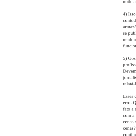
notíci
4) Iss
contud
armazé
se pub
nenhum
funcio
5) Gos
profis
Devemo
jornal
relatá
Esses 
erro. 
fato a
com a 
cenas 
cenas?
contin