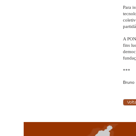
Para i
tecnol
coleti
partid
A PONT
fins lu
democr
fundaç
***
Bruno 