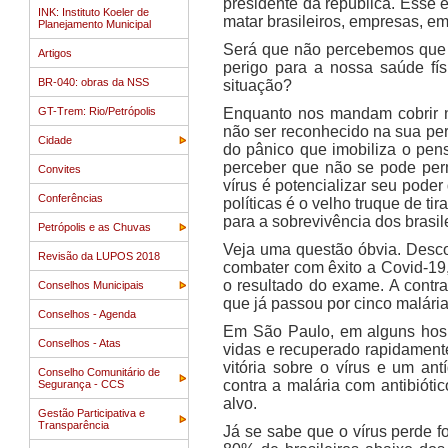
presidente da república. Esse e
INK: Instituto Koeler de
matar brasileiros, empresas, e
Planejamento Municipal
Será que não percebemos que a
Artigos
perigo para a nossa saúde fís
BR-040: obras da NSS
situação?
GT-Trem: Rio/Petrópolis
Enquanto nos mandam cobrir 
não ser reconhecido na sua per
Cidade
do pânico que imobiliza o pe
perceber que não se pode permi
Convites
vírus é potencializar seu pode
Conferências
políticas é o velho truque de 
para a sobrevivência dos brasile
Petrópolis e as Chuvas
Veja uma questão óbvia. Desco
Revisão da LUPOS 2018
combater com êxito a Covid-19
o resultado do exame. A contr
Conselhos Municipais
que já passou por cinco malária
Conselhos - Agenda
Em São Paulo, em alguns hospi
Conselhos - Atas
vidas e recuperado rapidamente 
vitória sobre o vírus e um an
Conselho Comunitário de
contra a malária com antibiót
Segurança - CCS
alvo.
Gestão Participativa e
Transparência
Já se sabe que o vírus perde f