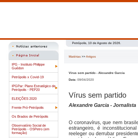
Petrópolis, 10 de Agosto de 2026.
Matérias
>>
Artigos
IPG - Instituto Philippe
Guédon
Virus sem partido - Alexandre Garcia
Petrópolis x Covid-19
Data:
09/04/2020
IPGPar: Plano Estratégico de
Petrópolis - PEP20
Vírus sem partido
ELEIÇÕES 2020
Alexandre Garcia - Jornalista
Frente Pró-Petrópolis
Os Brados de Petrópolis
O coronavírus, que nem brasilei
Observatório Social de
estrangeiro, é inconstitucion
Petrópolis - OSPetro (em
formação)
reeleger ou derrubar presidente