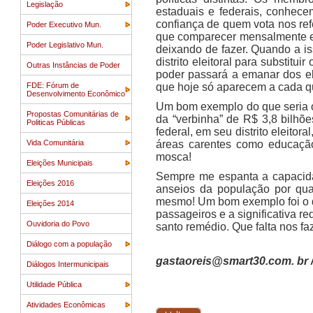
Legislação
estaduais e federais, conhec
confiança de quem vota nos refe
Poder Executivo Mun.
que comparecer mensalmente em 
Poder Legislativo Mun.
deixando de fazer. Quando a is
distrito eleitoral para substitu
Outras Instâncias de Poder
poder passará a emanar dos ele
FDE: Fórum de
que hoje só aparecem a cada q
Desenvolvimento Econômico
Um bom exemplo do que seria o
Propostas Comunitárias de
da “verbinha” de R$ 3,8 bilhõ
Politicas Públicas
federal, em seu distrito eleitor
Vida Comunitária
áreas carentes como educação
mosca!
Eleições Municipais
Sempre me espanta a capacida
Eleições 2016
anseios da população por qua
mesmo! Um bom exemplo foi o 
Eleições 2014
passageiros e a significativa 
Ouvidoria do Povo
santo remédio. Que falta nos faz
Diálogo com a população
gastaoreis@smart30.com. br 
Diálogos Intermunicipais
Utilidade Pública
Atividades Econômicas