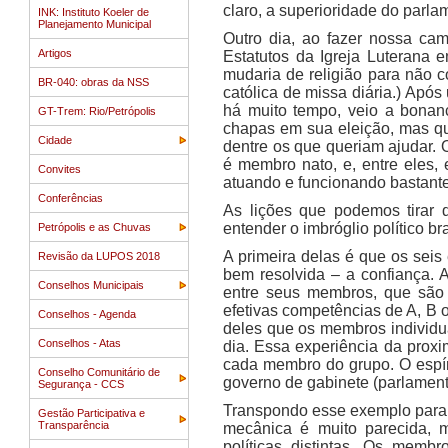
claro, a superioridade do parla
INK: Instituto Koeler de
Planejamento Municipal
Outro dia, ao fazer nossa ca
Artigos
Estatutos da Igreja Luterana 
mudaria de religião para não 
BR-040: obras da NSS
católica de missa diária.) Apó
há muito tempo, veio a bonan
GT-Trem: Rio/Petrópolis
chapas em sua eleição, mas q
Cidade
dentre os que queriam ajudar. 
é membro nato, e, entre eles,
Convites
atuando e funcionando bastant
Conferências
As lições que podemos tirar 
entender o imbróglio político bra
Petrópolis e as Chuvas
A primeira delas é que os sei
Revisão da LUPOS 2018
bem resolvida – a confiança. 
Conselhos Municipais
entre seus membros, que são
efetivas competências de A, B 
Conselhos - Agenda
deles que os membros individu
Conselhos - Atas
dia. Essa experiência da proxi
cada membro do grupo. O espí
Conselho Comunitário de
governo de gabinete (parlament
Segurança - CCS
Transpondo esse exemplo para 
Gestão Participativa e
Transparência
mecânica é muito parecida, 
políticas distintas. Os membr