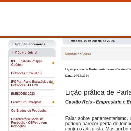
Petrópolis, 10 de Agosto de 2026.
Matérias
>>
Artigos
IPG - Instituto Philippe
Guédon
Lição prática de Parlamentarismo - Gastão Re
Petrópolis x Covid-19
Data:
14/12/2019
IPGPar: Plano Estratégico de
Petrópolis - PEP20
Lição prática de Par
ELEIÇÕES 2020
Gastão Reis - Empresário e 
Frente Pró-Petrópolis
Os Brados de Petrópolis
Falar sobre parlamentarismo,
Observatório Social de
Petrópolis - OSPetro (em
poderia parecer perda de tempo
formação)
contra o articulista. Mas um bo