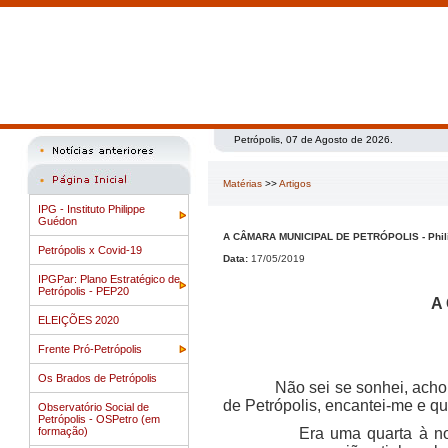
Petrópolis, 07 de Agosto de 2026.
Matérias
>>
Artigos
IPG - Instituto Philippe
Guédon
A CÂMARA MUNICIPAL DE PETRÓPOLIS - Phil
Petrópolis x Covid-19
Data:
17/05/2019
IPGPar: Plano Estratégico de
Petrópolis - PEP20
A
ELEIÇÕES 2020
Frente Pró-Petrópolis
Os Brados de Petrópolis
Não sei se sonhei, acho que 
de Petrópolis, encantei-me e qu
Observatório Social de
Petrópolis - OSPetro (em
formação)
Era uma quarta à noitinha