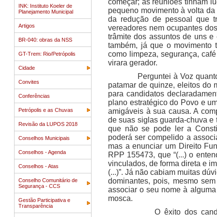
começar; as reuniões tinham lug
INK: Instituto Koeler de
pequeno movimento à volta da
Planejamento Municipal
da redução de pessoal que t
Artigos
vereadores nem ocupantes dos
trâmite dos assuntos de uns e 
BR-040: obras da NSS
também, já que o movimento ti
como limpeza, segurança, café 
GT-Trem: Rio/Petrópolis
virara gerador.
Cidade
Perguntei à Voz quantos er
Convites
patamar de quinze, eleitos do
para candidatos declaradament
Conferências
plano estratégico do Povo e u
Petrópolis e as Chuvas
amigáveis à sua causa. A com
de suas siglas guarda-chuva e
Revisão da LUPOS 2018
que não se pode ler a Consti
poderá ser compelido a associ
Conselhos Municipais
mas a enunciar um Direito Fun
Conselhos - Agenda
RPP 155473, que “(...) o
entend
vinculados, de forma direta e im
Conselhos - Atas
(...)”. Já não cabiam muitas dú
dominantes, pois, mesmo sem 
Conselho Comunitário de
Segurança - CCS
associar o seu nome à alguma 
mosca.
Gestão Participativa e
Transparência
O êxito dos candidatos e