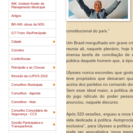
INK: Instituto Koeler de
Planejamento Municipal
Artigos
BR-040: obras da NSS
constitucional do país.”
GT-Trem: Rio/Petrópolis
Cidade
Um Brasil mergulhado em grave cr
reunia ali, naquele plenário, hoj
Convites
imensa tarefa de conciliação de 
Conferências
pública daquele homem que, à époc
Petrópolis e as Chuvas
Ulysses nunca escondeu que gost
Revisão da LUPOS 2018
teve propósitos que deixaram qu
acima dos partidos no comando dos 
Conselhos Municipais
Sem esse ideal maior, a política 
Conselhos - Agenda
do jogo ridículo do poder pesso
Conselhos - Atas
anunciou, naquele discurso.
Conselho Comunitário de
Após 320 sessões, ergueu a nova C
Segurança - CCS
vida dedicada à política. Autoproc
Gestão Participativa e
exclusiva”, para Ulysses a polític
Transparência
pode ser apocalíptica, torva mens