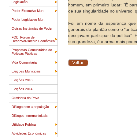
Legislação
homem, em primeiro lugar: “É pa
Poder Executivo Mun.
de sua singularidade no universo, q
Poder Legislativo Mun.
Foi em nome da esperança que a
Outras Instâncias de Poder
generais de plantão como o “antic
desejavam participar da política”.
FDE: Fórum de
Desenvolvimento Econômico
sua grandeza, é a arma mais pode
Propostas Comunitárias de
Politicas Públicas
Vida Comunitária
Eleições Municipais
Eleições 2016
Eleições 2014
Ouvidoria do Povo
Diálogo com a população
Diálogos Intermunicipais
Utilidade Pública
Atividades Econômicas