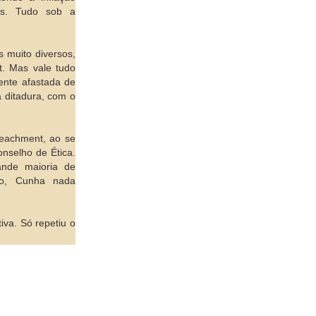
fas. Tudo sob a
s muito diversos,
t. Mas vale tudo
dente afastada de
a ditadura, com o
peachment, ao se
onselho de Ética.
nde maioria de
ho, Cunha nada
iva. Só repetiu o