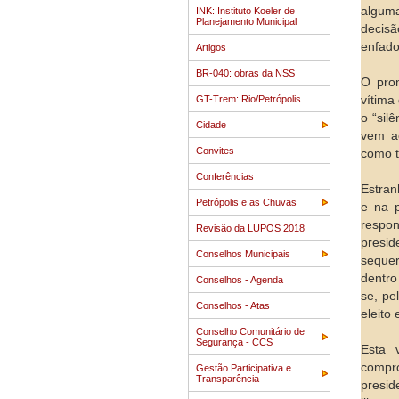
alguma
INK: Instituto Koeler de
Planejamento Municipal
decisã
enfado
Artigos
BR-040: obras da NSS
O pron
GT-Trem: Rio/Petrópolis
vítima
o “sil
Cidade
vem ac
Convites
como te
Conferências
Estran
Petrópolis e as Chuvas
e na 
respon
Revisão da LUPOS 2018
presid
Conselhos Municipais
sequer
dentro
Conselhos - Agenda
se, pe
Conselhos - Atas
eleito
Conselho Comunitário de
Segurança - CCS
Esta 
compro
Gestão Participativa e
Transparência
presid