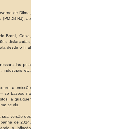
overno de Dilma,
ha (PMDB-RJ), ao
o Brasil, Caixa,
es disfarçadas,
ala desde o final
ressarci-las pela
industriais etc.
souro, a emissão
 — se baseou na
stos, a qualquer
omo se viu.
Na sua versão dos
campanha de 2014,
endo a inflação