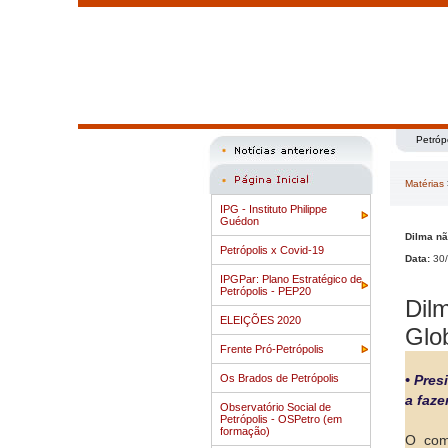
Petróp
Matérias
IPG - Instituto Philippe
Guédon
Dilma nã
Petrópolis x Covid-19
Data:
30/
IPGPar: Plano Estratégico de
Petrópolis - PEP20
Dil
ELEIÇÕES 2020
Glo
Frente Pró-Petrópolis
Os Brados de Petrópolis
• Pres
a faze
Observatório Social de
Petrópolis - OSPetro (em
formação)
O com