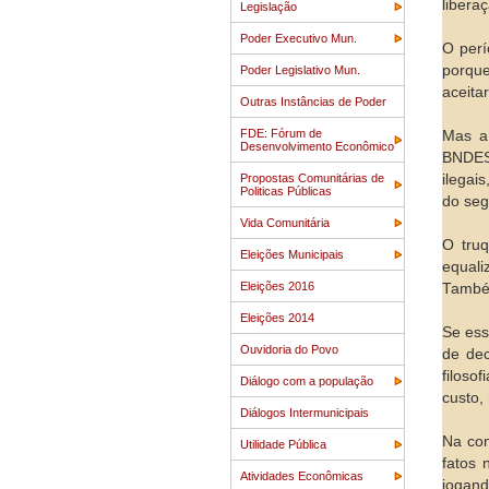
libera
Legislação
Poder Executivo Mun.
O perí
porque
Poder Legislativo Mun.
aceita
Outras Instâncias de Poder
FDE: Fórum de
Mas a 
Desenvolvimento Econômico
BNDES
Propostas Comunitárias de
ilegai
Politicas Públicas
do seg
Vida Comunitária
O truq
Eleições Municipais
equali
Eleições 2016
Também
Eleições 2014
Se ess
Ouvidoria do Povo
de de
filoso
Diálogo com a população
custo,
Diálogos Intermunicipais
Na con
Utilidade Pública
fatos 
Atividades Econômicas
jogan