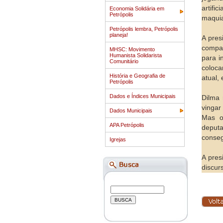
artif
Economia Solidária em
Petrópolis
maquia
Petrópolis lembra, Petrópolis
planeja!
A pres
compar
MHSC: Movimento
Humanista Solidarista
para i
Comunitário
coloca
História e Geografia de
atual,
Petrópolis
Dados e Índices Municipais
Dilma 
vingar
Dados Municipais
Mas o
APA Petrópolis
deput
conseg
Igrejas
A pres
discur