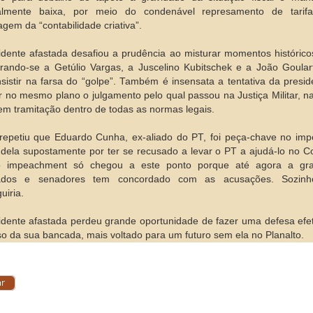
icialmente baixa, por meio do condenável represamento de tari
gem da “contabilidade criativa”.
idente afastada desafiou a prudência ao misturar momentos histórico
ando-se a Getúlio Vargas, a Juscelino Kubitschek e a João Goular
nsistir na farsa do “golpe”. Também é insensata a tentativa da presi
r no mesmo plano o julgamento pelo qual passou na Justiça Militar, n
 em tramitação dentro de todas as normas legais.
repetiu que Eduardo Cunha, ex-aliado do PT, foi peça-chave no im
 dela supostamente por ter se recusado a levar o PT a ajudá-lo no C
 impeachment só chegou a este ponto porque até agora a gra
ados e senadores tem concordado com as acusações. Sozin
uiria.
idente afastada perdeu grande oportunidade de fazer uma defesa efet
so da sua bancada, mais voltado para um futuro sem ela no Planalto.