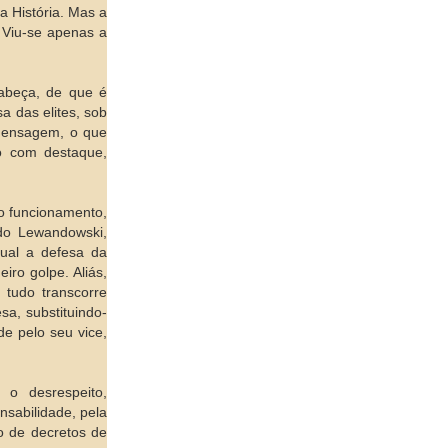
a História. Mas a
. Viu-se apenas a
cabeça, de que é
a das elites, sob
 mensagem, o que
do com destaque,
no funcionamento,
do Lewandowski,
qual a defesa da
iro golpe. Aliás,
 tudo transcorre
sa, substituindo-
e pelo seu vice,
 o desrespeito,
nsabilidade, pela
o de decretos de