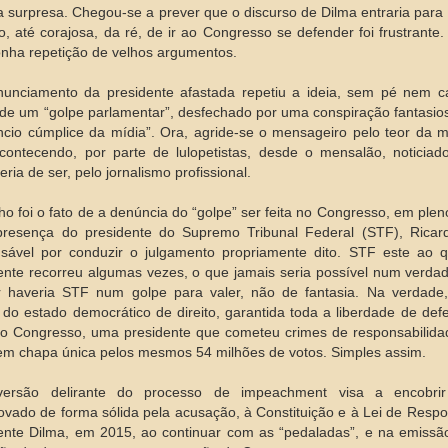
 surpresa. Chegou-se a prever que o discurso de Dilma entraria para 
o, até corajosa, da ré, de ir ao Congresso se defender foi frustrante
nha repetição de velhos argumentos.
unciamento da presidente afastada repetiu a ideia, sem pé nem 
 de um “golpe parlamentar”, desfechado por uma conspiração fantasios
êncio cúmplice da mídia”. Ora, agride-se o mensageiro pelo teor da
ontecendo, por parte de lulopetistas, desde o mensalão, noticia
ria de ser, pelo jornalismo profissional.
ho foi o fato de a denúncia do “golpe” ser feita no Congresso, em ple
presença do presidente do Supremo Tribunal Federal (STF), Ricar
sável por conduzir o julgamento propriamente dito. STF este ao 
ente recorreu algumas vezes, o que jamais seria possível num verdade
 haveria STF num golpe para valer, não de fantasia. Na verdade,
 do estado democrático de direito, garantida toda a liberdade de defe
lo Congresso, uma presidente que cometeu crimes de responsabilidad
 em chapa única pelos mesmos 54 milhões de votos. Simples assim.
versão delirante do processo de impeachment visa a encobrir
vado de forma sólida pela acusação, à Constituição e à Lei de Respo
ente Dilma, em 2015, ao continuar com as “pedaladas”, e na emissã