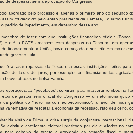
ção de despesas, sem a aprovação do Congresso.
odo abordado pelo processo é apenas o primeiro ano do segundo g
 assim foi decidido pelo então presidente da Câmara, Eduardo Cun
r o pedido de impedimento, em dezembro desse ano.
manobra de fazer com que instituições financeiras oficiais (Banco d
) e até o FGTS arcassem com despesas do Tesouro, em operaçõ
s, de financiamento à União, havia começado a ser feita em maior esc
undo governo Lula.
ue é atrasar repasses do Tesouro a essas instituições, feitos para 
zação de taxas de juros, por exemplo, em financiamentos agrícolas, 
 houve atrasos no Bolsa Família.
as operações, as “pedaladas”, serviram para mascarar rombos no Te
cretos de gastos sem o aval do Congresso — um ato monárquico
fia da política do “novo marco macroeconômico”, a favor de mais ga
 na vã tentativa de resgatar a economia da recessão. Não deu certo, c
hecida visão de Dilma, a crise surgiu da conjuntura internacional. 
não existiu o estelionato eleitoral praticado por ela e aliados na 
do para debaixo do tapete a gravidade da situação fiscal e mant