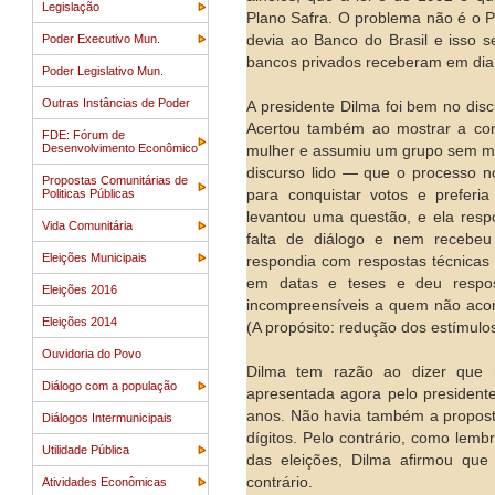
Legislação
Plano Safra. O problema não é o P
Poder Executivo Mun.
devia ao Banco do Brasil e isso s
bancos privados receberam em dia;
Poder Legislativo Mun.
Outras Instâncias de Poder
A presidente Dilma foi bem no disc
Acertou também ao mostrar a con
FDE: Fórum de
Desenvolvimento Econômico
mulher e assumiu um grupo sem mul
discurso lido — que o processo n
Propostas Comunitárias de
Politicas Públicas
para conquistar votos e preferi
levantou uma questão, e ela res
Vida Comunitária
falta de diálogo e nem recebeu 
Eleições Municipais
respondia com respostas técnicas 
em datas e teses e deu respost
Eleições 2016
incompreensíveis a quem não acom
Eleições 2014
(A propósito: redução dos estímul
Ouvidoria do Povo
Dilma tem razão ao dizer que
Diálogo com a população
apresentada agora pelo president
anos. Não havia também a proposta
Diálogos Intermunicipais
dígitos. Pelo contrário, como lem
Utilidade Pública
das eleições, Dilma afirmou que
contrário.
Atividades Econômicas