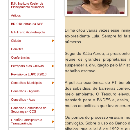
INK: Instituto Koeler de
Planejamento Municipal
Artigos
BR-040: obras da NSS
Dilma citou várias vezes esse inim
GT-Trem: Rio/Petrópolis
ex-presidente Lula. Sempre foi fa
Cidade
números.
Convites
Segundo Kátia Abreu, a presidente
Conferências
reúne os grandes proprietários 
suspender a divulgação pelo Minist
Petrópolis e as Chuvas
trabalho escravo.
Revisão da LUPOS 2018
A política econômica do PT benef
Conselhos Municipais
dos subsídios, de barreiras comerc
Conselhos - Agenda
meio ambiente. O Tesouro elevou
Conselhos - Atas
transferir para o BNDES e, assi
muitas as políticas que favorecera
Conselho Comunitário de
Segurança - CCS
Os pontos do processo viraram mot
Gestão Participativa e
convicção. Sobre o uso do Banco do
Transparência
alheios, que a lei é de 1992 e 