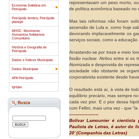
representavam um peso morto, ou 
Economia Solidária em
de política econômica baseado no c
Petrópolis
Petrópolis lembra, Petrópolis
Mas tais reformas não foram sufici
planeja!
ascensão de Lula e, como hoje sa
MHSC: Movimento
devorando implacavelmente os gan
Humanista Solidarista
Comunitário
serviços sociais, como a educação 
História e Geografia de
Petrópolis
Arrastando-se por treze e meio lo
fissão nuclear. Atritou entre si o
Dados e Índices Municipais
Atomizada e desprovida de represen
Dados Municipais
sociedade não obstante se organi
corporativista existente desde havi
APA Petrópolis
Igrejas
O resultado está aí, à vista de t
equilíbrio precário, mas sempre n
cada vez pior. E o pior dessa hip
com Fellini, mais uma vez - que “
-------------------
Bolívar Lamounier é cientista
Paulista de Letras, é autor do l
20’ (Companhia das Letras)