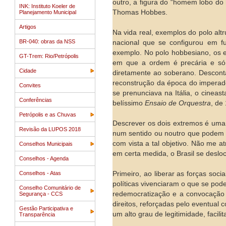
outro, a figura do “homem lobo do 
INK: Instituto Koeler de
Thomas Hobbes.
Planejamento Municipal
Artigos
Na vida real, exemplos do polo alt
BR-040: obras da NSS
nacional que se configurou em fu
exemplo. No polo hobbesiano, os 
GT-Trem: Rio/Petrópolis
em que a ordem é precária e só
Cidade
diretamente ao soberano. Descont
reconstrução da época do imperad
Convites
se prenunciava na Itália, o cinea
Conferências
belíssimo
Ensaio de Orquestra
, de
Petrópolis e as Chuvas
Descrever os dois extremos é uma t
Revisão da LUPOS 2018
num sentido ou noutro que podem 
com vista a tal objetivo. Não me 
Conselhos Municipais
em certa medida, o Brasil se deslo
Conselhos - Agenda
Conselhos - Atas
Primeiro, ao liberar as forças soc
políticas vivenciaram o que se p
Conselho Comunitário de
redemocratização e a convocação 
Segurança - CCS
direitos, reforçadas pelo eventual 
Gestão Participativa e
um alto grau de legitimidade, facil
Transparência