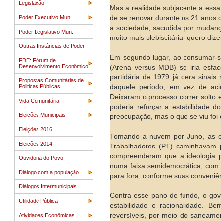
Legislação
Mas a realidade subjacente a essa f
Poder Executivo Mun.
de se renovar durante os 21 anos d
a sociedade, sacudida por mudanças
Poder Legislativo Mun.
muito mais plebiscitária, quero dize
Outras Instâncias de Poder
Em segundo lugar, ao consumar-se o
FDE: Fórum de
Desenvolvimento Econômico
(Arena versus MDB) se iria esfac
partidária de 1979 já dera sinais 
Propostas Comunitárias de
Politicas Públicas
daquele período, em vez de acion
Deixaram o processo correr solto 
Vida Comunitária
poderia reforçar a estabilidade d
Eleições Municipais
preocupação, mas o que se viu foi 
Eleições 2016
Tomando a nuvem por Juno, as eli
Eleições 2014
Trabalhadores (PT) caminhavam pa
compreenderam que a ideologia pe
Ouvidoria do Povo
numa faixa semidemocrática, com 
Diálogo com a população
para fora, conforme suas conveniênc
Diálogos Intermunicipais
Contra esse pano de fundo, o go
Utilidade Pública
estabilidade e racionalidade. Be
reversíveis, por meio do saneame
Atividades Econômicas