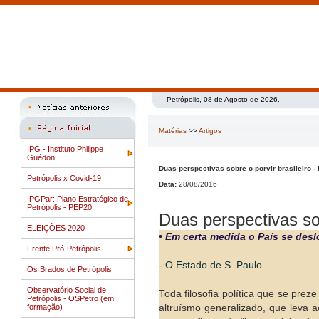
Petrópolis, 08 de Agosto de 2026.
Matérias
>>
Artigos
IPG - Instituto Philippe
Guédon
Duas perspectivas sobre o porvir brasileiro -
Petrópolis x Covid-19
Data:
28/08/2016
IPGPar: Plano Estratégico de
Petrópolis - PEP20
Duas perspectivas sob
ELEIÇÕES 2020
• Em certa medida o País se des
Frente Pró-Petrópolis
- O Estado de S. Paulo
Os Brados de Petrópolis
Observatório Social de
Toda filosofia política que se pre
Petrópolis - OSPetro (em
formação)
altruísmo generalizado, que leva 