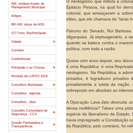
O neologismo que intitula a colu
INK: Instituto Koeler de
Epitácio Pessoa, na qual foi der
Planejamento Municipal
colonial, que ameaçavam a sobrev
Artigos
elites, que ele chamava de “taras he
BR-040: obras da NSS
Patrono do Senado, Rui Barbosa f
GT-Trem: Rio/Petrópolis
oligarquias. Já septuagenário, a 
Cidade
quando se batera contra o marecha
política, com toda a razão.
Convites
Conferências
Quase cem anos depois, seu discur
é uma República: é uma Reprivada;
Petrópolis e as Chuvas
neologismo. Na República, a admin
Revisão da LUPOS 2018
privados, é logradouro privati
privadamente a tutela da nação, 
Conselhos Municipais
sobreposto em absoluto ao interess
Conselhos - Agenda
Conselhos - Atas
A Operação Lava-Jato desnuda um
dessa resiliência? Talvez uma pis
Conselho Comunitário de
espécie de liberalismo de Estado.
Segurança - CCS
havia impregnado a Constituição o
Gestão Participativa e
da República; pelo contrário, foi re
Transparência