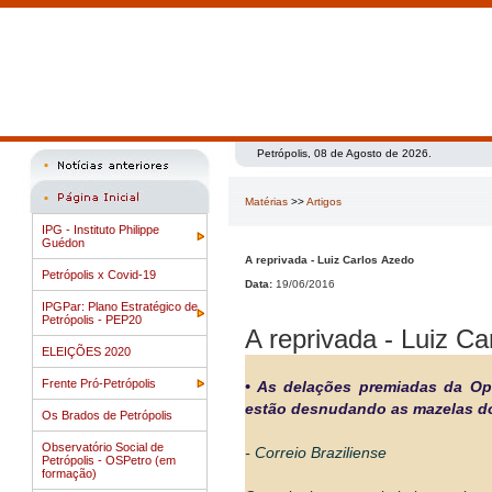
Petrópolis, 08 de Agosto de 2026.
Matérias
>>
Artigos
IPG - Instituto Philippe
Guédon
A reprivada - Luiz Carlos Azedo
Petrópolis x Covid-19
Data:
19/06/2016
IPGPar: Plano Estratégico de
Petrópolis - PEP20
A reprivada - Luiz C
ELEIÇÕES 2020
Frente Pró-Petrópolis
• As delações premiadas da O
estão desnudando as mazelas do 
Os Brados de Petrópolis
Observatório Social de
- Correio Braziliense
Petrópolis - OSPetro (em
formação)