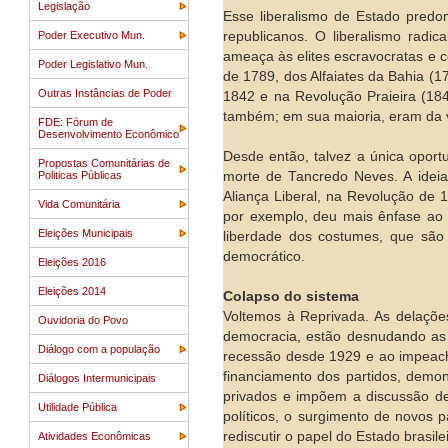
Legislação
Esse liberalismo de Estado predo
Poder Executivo Mun.
republicanos. O liberalismo radi
ameaça às elites escravocratas e c
Poder Legislativo Mun.
de 1789, dos Alfaiates da Bahia (17
Outras Instâncias de Poder
1842 e na Revolução Praieira (1848
também; em sua maioria, eram da v
FDE: Fórum de
Desenvolvimento Econômico
Desde então, talvez a única oport
Propostas Comunitárias de
Politicas Públicas
morte de Tancredo Neves. A ideia
Aliança Liberal, na Revolução de
Vida Comunitária
por exemplo, deu mais ênfase ao p
Eleições Municipais
liberdade dos costumes, que são 
democrático.
Eleições 2016
Eleições 2014
Colapso do sistema
Voltemos à Reprivada. As delaçõ
Ouvidoria do Povo
democracia, estão desnudando as 
Diálogo com a população
recessão desde 1929 e ao impeach
financiamento dos partidos, demon
Diálogos Intermunicipais
privados e impõem a discussão de 
Utilidade Pública
políticos, o surgimento de novos 
rediscutir o papel do Estado brasil
Atividades Econômicas