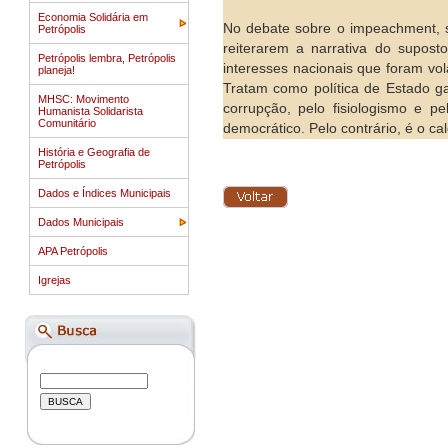
Economia Solidária em
No debate sobre o impeachment, s
Petrópolis
reiterarem a narrativa do supost
Petrópolis lembra, Petrópolis
interesses nacionais que foram vol
planeja!
Tratam como política de Estado 
MHSC: Movimento
corrupção, pelo fisiologismo e p
Humanista Solidarista
Comunitário
democrático. Pelo contrário, é o ca
História e Geografia de
Petrópolis
Dados e Índices Municipais
Dados Municipais
APA Petrópolis
Igrejas