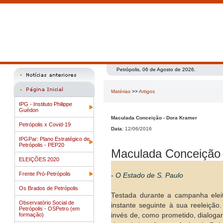
Petrópolis, 06 de Agosto de 2026.
Matérias
>>
Artigos
IPG - Instituto Philippe
Guédon
Maculada Conceição - Dora Kramer
Petrópolis x Covid-19
Data:
12/06/2016
IPGPar: Plano Estratégico de
Petrópolis - PEP20
Maculada Conceição 
ELEIÇÕES 2020
Frente Pró-Petrópolis
- O Estado de S. Paulo
Os Brados de Petrópolis
Testada durante a campanha eleit
Observatório Social de
instante seguinte à sua reeleiçã
Petrópolis - OSPetro (em
formação)
invés de, como prometido, dialoga