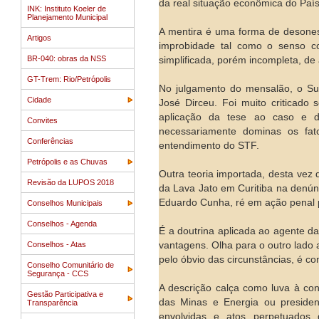
da real situação econômica do País
INK: Instituto Koeler de
Planejamento Municipal
A mentira é uma forma de desones
Artigos
improbidade tal como o senso c
BR-040: obras da NSS
simplificada, porém incompleta, de 
GT-Trem: Rio/Petrópolis
No julgamento do mensalão, o Sup
Cidade
José Dirceu. Foi muito criticado
aplicação da tese ao caso e d
Convites
necessariamente dominas os fato
Conferências
entendimento do STF.
Petrópolis e as Chuvas
Outra teoria importada, desta vez
Revisão da LUPOS 2018
da Lava Jato em Curitiba na denúnc
Eduardo Cunha, ré em ação penal p
Conselhos Municipais
Conselhos - Agenda
É a doutrina aplicada ao agente da
Conselhos - Atas
vantagens. Olha para o outro lado 
pelo óbvio das circunstâncias, é co
Conselho Comunitário de
Segurança - CCS
A descrição calça como luva à con
Gestão Participativa e
das Minas e Energia ou preside
Transparência
envolvidas e atos perpetuados 