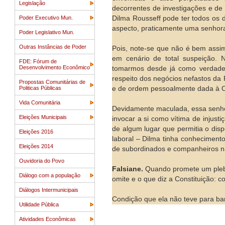
Legislação
decorrentes de investigações e d
Poder Executivo Mun.
Dilma Rousseff pode ter todos os d
aspecto, praticamente uma senhor
Poder Legislativo Mun.
Outras Instâncias de Poder
Pois, note-se que não é bem assi
em cenário de total suspeição. 
FDE: Fórum de
Desenvolvimento Econômico
tomarmos desde já como verdadei
respeito dos negócios nefastos da P
Propostas Comunitárias de
Politicas Públicas
e de ordem pessoalmente dada à Od
Vida Comunitária
Devidamente maculada, essa senhora
Eleições Municipais
invocar a si como vítima de injust
de algum lugar que permitia o dis
Eleições 2016
laboral – Dilma tinha conheciment
Eleições 2014
de subordinados e companheiros nã
Ouvidoria do Povo
Falsiane.
Quando promete um plebis
Diálogo com a população
omite e o que diz a Constituição:
Diálogos Intermunicipais
Condição que ela não teve para ba
Utilidade Pública
Atividades Econômicas