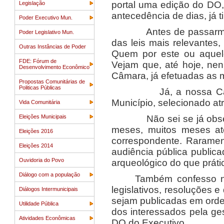
portal uma edição do DO
Legislação
antecedência de dias, já 
Poder Executivo Mun.
Antes de passarmos a 
Poder Legislativo Mun.
das leis mais relevantes
Outras Instâncias de Poder
Quem por este ou aquele 
FDE: Fórum de
Vejam que, até hoje, ne
Desenvolvimento Econômico
Câmara, já efetuadas as m
Propostas Comunitárias de
Politicas Públicas
Já, a nossa Câmara u
Município, selecionado atr
Vida Comunitária
Eleições Municipais
Não sei se já observar
meses, muitos meses at
Eleições 2016
correspondente. Rarament
Eleições 2014
audiência pública public
Ouvidoria do Povo
arqueológico do que práti
Diálogo com a população
Também confesso nã
legislativos, resoluções 
Diálogos Intermunicipais
sejam publicadas em ord
Utilidade Pública
dos interessados pela ges
Atividades Econômicas
DO do Executivo.