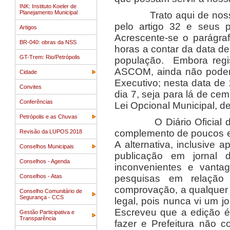
INK: Instituto Koeler de
Planejamento Municipal
Trato aqui de nossas p
pelo artigo 32 e seus 
Artigos
Acrescente-se o parágra
BR-040: obras da NSS
horas a contar da data de
GT-Trem: Rio/Petrópolis
população. Embora regis
ASCOM, ainda não podemo
Cidade
Executivo; nesta data de
Convites
dia 7, seja para lá de ce
Conferências
Lei Opcional Municipal, d
Petrópolis e as Chuvas
O Diário Oficial do Po
complemento de poucos e
Revisão da LUPOS 2018
A alternativa, inclusive
Conselhos Municipais
publicação em jornal d
Conselhos - Agenda
inconvenientes e vantag
Conselhos - Atas
pesquisas em relação
comprovação, a qualquer 
Conselho Comunitário de
Segurança - CCS
legal, pois nunca vi um jo
Escreveu que a edição é 
Gestão Participativa e
Transparência
fazer e Prefeitura não 