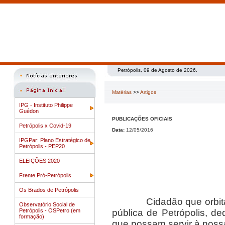
Petrópolis, 09 de Agosto de 2026.
Matérias
>>
Artigos
IPG - Instituto Philippe
Guédon
PUBLICAÇÕES OFICIAIS
Petrópolis x Covid-19
Data:
12/05/2016
IPGPar: Plano Estratégico de
Petrópolis - PEP20
ELEIÇÕES 2020
Frente Pró-Petrópolis
Os Brados de Petrópolis
Cidadão que orbita cad
Observatório Social de
Petrópolis - OSPetro (em
pública de Petrópolis, d
formação)
que possam servir à nos