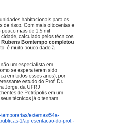
unidades habitacionais para os
 de risco. Com mais oitocentas e
 pouco mais de 1,5 mil
 cidade, calculado pelos técnicos
ito Rubens Bomtempo completou
to, é muito pouco dado à
 não um especialista em
 como se espera terem sido
ica em todos esses anos), por
eressante estudo do Prof. Dr.
ira Jorge, da UFRJ
hentes de Petrópolis em um
 seus técnicos já o tenham
-temporarias/externas/54a-
-publicas-1/apresentacao-do-prof.-