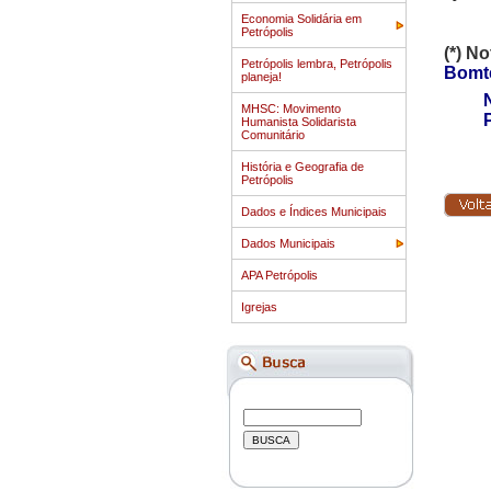
Economia Solidária em
Petrópolis
(*) N
Petrópolis lembra, Petrópolis
Bomte
planeja!
No m
MHSC: Movimento
P
Humanista Solidarista
Comunitário
História e Geografia de
Petrópolis
Dados e Índices Municipais
Dados Municipais
APA Petrópolis
Igrejas