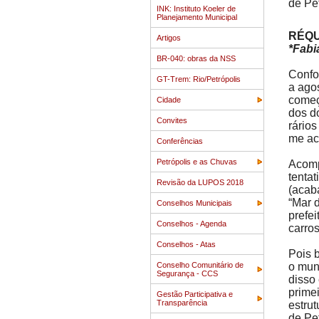
de Pe
INK: Instituto Koeler de
Planejamento Municipal
RÉQU
Artigos
*Fabi
BR-040: obras da NSS
Confo
GT-Trem: Rio/Petrópolis
a ago
começ
Cidade
dos d
Convites
rários
me ach
Conferências
Petrópolis e as Chuvas
Acomp
tentat
Revisão da LUPOS 2018
(acab
“Mar 
Conselhos Municipais
prefe
Conselhos - Agenda
carro
Conselhos - Atas
Pois 
Conselho Comunitário de
o mun
Segurança - CCS
disso
prime
Gestão Participativa e
Transparência
estru
de Pet