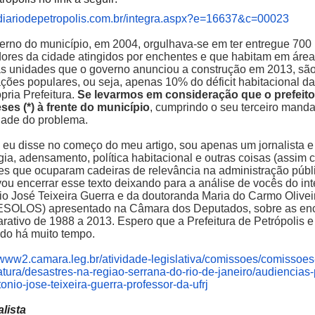
//diariodepetropolis.com.br/integra.aspx?e=16637&c=00023
erno do município, em 2004, orgulhava-se em ter entregue 700 
ores da cidade atingidos por enchentes e que habitam em áreas
s unidades que o governo anunciou a construção em 2013, são
ações populares, ou seja, apenas 10% do déficit habitacional da
pria Prefeitura.
Se levarmos em consideração que o prefe
ses (*) à frente do município
, cumprindo o seu terceiro manda
dade do problema.
eu disse no começo do meu artigo, sou apenas um jornalista e
gia, adensamento, política habitacional e outras coisas (assim
es que ocuparam cadeiras de relevância na administração públ
vou encerrar esse texto deixando para a análise de vocês do int
io José Teixeira Guerra e da doutoranda Maria do Carmo Olive
SOLOS) apresentado na Câmara dos Deputados, sobre as enc
rativo de 1988 a 2013. Espero que a Prefeitura de Petrópolis e
ado há muito tempo.
//www2.camara.leg.br/atividade-legislativa/comissoes/comissoes
atura/desastres-na-regiao-serrana-do-rio-de-janeiro/audiencias
tonio-jose-teixeira-guerra-professor-da-ufrj
alista