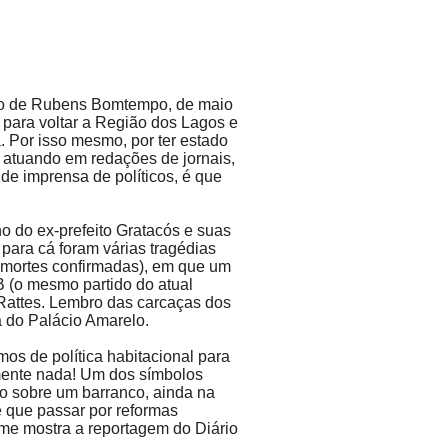
rno de Rubens Bomtempo, de maio
 para voltar a Região dos Lagos e
. Por isso mesmo, por ter estado
e atuando em redações de jornais,
 de imprensa de políticos, é que
o do ex-prefeito Gratacós e suas
 para cá foram várias tragédias
 mortes confirmadas), em que um
B (o mesmo partido do atual
 Rattes. Lembro das carcaças dos
 do Palácio Amarelo.
os de política habitacional para
amente nada! Um dos símbolos
do sobre um barranco, ainda na
 que passar por reformas
me mostra a reportagem do Diário