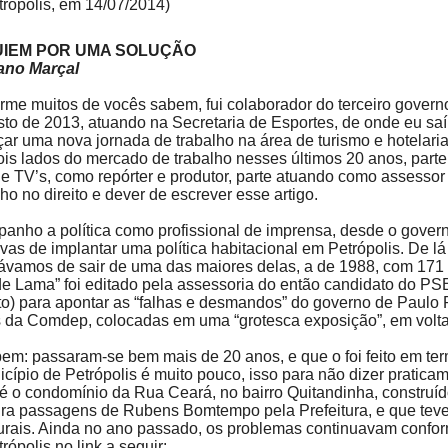
trópolis, em 14/07/2014)
IEM POR UMA SOLUÇÃO
ano Marçal
rme muitos de vocês sabem, fui colaborador do terceiro gove
sto de 2013, atuando na Secretaria de Esportes, de onde eu saí
ar uma nova jornada de trabalho na área de turismo e hotelaria
ois lados do mercado de trabalho nesses últimos 20 anos, part
 e TV’s, como repórter e produtor, parte atuando como assessor
o no direito e dever de escrever esse artigo.
anho a política como profissional de imprensa, desde o govern
ivas de implantar uma política habitacional em Petrópolis. De lá
ávamos de sair de uma das maiores delas, a de 1988, com 171
de Lama” foi editado pela assessoria do então candidato do PS
ito) para apontar as “falhas e desmandos” do governo de Paulo
s da Comdep, colocadas em uma “grotesca exposição”, em volta
bem: passaram-se bem mais de 20 anos, e que o foi feito em term
icípio de Petrópolis é muito pouco, isso para não dizer pratic
 é o condomínio da Rua Ceará, no bairro Quitandinha, construí
ira passagens de Rubens Bomtempo pela Prefeitura, e que teve
turais. Ainda no ano passado, os problemas continuavam confor
rópolis no link a seguir: