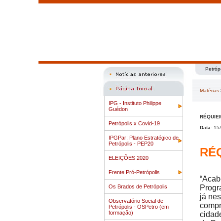
Petróp
Matérias
IPG - Instituto Philippe
Guédon
RÉQUIE
Petrópolis x Covid-19
Data:
15/
IPGPar: Plano Estratégico de
Petrópolis - PEP20
RÉ
ELEIÇÕES 2020
Frente Pró-Petrópolis
“Acab
Os Brados de Petrópolis
Progr
já ne
Observatório Social de
compr
Petrópolis - OSPetro (em
formação)
cidad