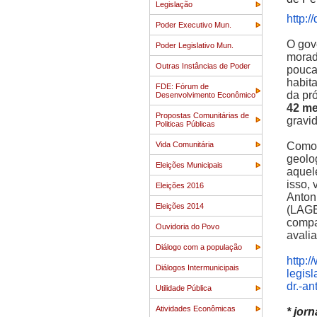
Legislação
http:
Poder Executivo Mun.
O gov
Poder Legislativo Mun.
morad
Outras Instâncias de Poder
pouca
habit
FDE: Fórum de
da pró
Desenvolvimento Econômico
42 me
Propostas Comunitárias de
gravi
Politicas Públicas
Vida Comunitária
Como 
geolo
Eleições Municipais
aquel
isso, 
Eleições 2016
Anton
Eleições 2014
(LAGE
compa
Ouvidoria do Povo
avali
Diálogo com a população
http:
Diálogos Intermunicipais
legisl
dr.-an
Utilidade Pública
Atividades Econômicas
* jorn