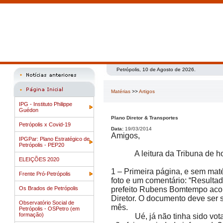
Petrópolis, 10 de Agosto de 2026.
Matérias
>>
Artigos
IPG - Instituto Philippe
Guédon
Plano Diretor & Transportes
Petrópolis x Covid-19
Data:
19/03/2014
Amigos,
IPGPar: Plano Estratégico de
Petrópolis - PEP20
A leitura da Tribuna de hoje,
ELEIÇÕES 2020
1 – Primeira página, e sem ma
Frente Pró-Petrópolis
foto e um comentário: “Resulta
Os Brados de Petrópolis
prefeito Rubens Bomtempo a
Diretor. O documento deve ser 
Observatório Social de
mês.
Petrópolis - OSPetro (em
formação)
Ué, já não tinha sido votado