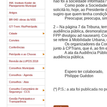
não foi a sociedade informada?
INK: Instituto Koeler de
Como pode a Sociedade, antes
Planejamento Municipal
solicitá-lo, hoje, ao President
Artigos
sugiro que quem tenha condiçõe
Preocupar, preocupa, sim
BR-040: obras da NSS
2 – Na página 7 da Tribuna, te
GT-Trem: Rio/Petrópolis
audiência pública, desmoralizan
Cidade
FPP divulgou ad nauseam). Con
se refere à Mobilidade Urbana
Convites
Os organizadores da Conferê
Conferências
junto à CPTrans, que é, ao fim
A ata da Audiência Pública, 
Petrópolis e as Chuvas
audiência pública.
Revisão da LUPOS 2018
Conselhos Municipais
Espero ter colaborado,
Conselhos - Agenda
Philippe Guédon
Conselhos - Atas
(*) P.S.: a ata foi publicada no 
Conselho Comunitário de
Segurança - CCS
Gestão Participativa e
Transparência