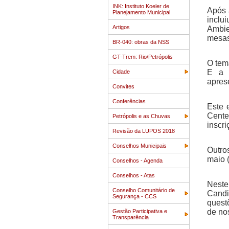
INK: Instituto Koeler de
Após 
Planejamento Municipal
inclu
Artigos
Ambie
mesas
BR-040: obras da NSS
GT-Trem: Rio/Petrópolis
O tem
E a 
Cidade
apres
Convites
Conferências
Este 
Cente
Petrópolis e as Chuvas
inscr
Revisão da LUPOS 2018
Conselhos Municipais
Outro
maio 
Conselhos - Agenda
Conselhos - Atas
Neste
Conselho Comunitário de
Candi
Segurança - CCS
quest
de no
Gestão Participativa e
Transparência