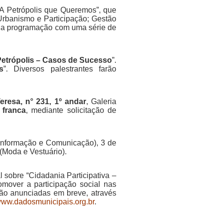
A Petrópolis que Queremos”, que
 Urbanismo e Participação; Gestão
sua programação com uma série de
etrópolis – Casos de Sucesso
”.
s
”. Diversos palestrantes farão
eresa, n° 231, 1º andar
, Galeria
 franca
, mediante solicitação de
 Informação e Comunicação), 3 de
(Moda e Vestuário).
 sobre “Cidadania Participativa –
omover a participação social nas
rão anunciadas em breve, através
ww.dadosmunicipais.org.br
.