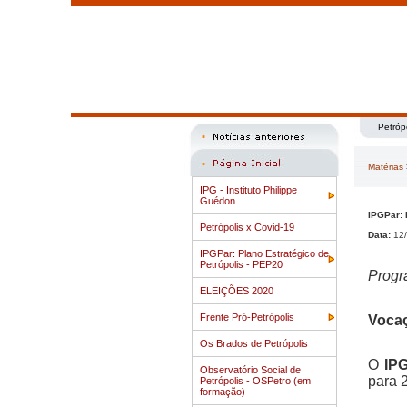
Petróp
Matérias
IPG - Instituto Philippe
Guédon
IPGPar:
Petrópolis x Covid-19
Data:
12/
IPGPar: Plano Estratégico de
Petrópolis - PEP20
Progr
ELEIÇÕES 2020
Frente Pró-Petrópolis
Vocaç
Os Brados de Petrópolis
O
IP
Observatório Social de
para 
Petrópolis - OSPetro (em
formação)