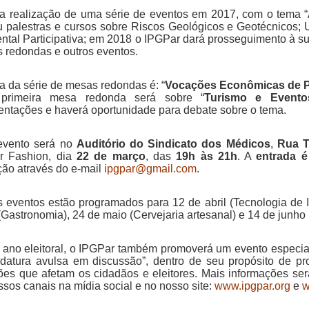
a realização de uma série de eventos em 2017, com o tema “
iu palestras e cursos sobre Riscos Geológicos e Geotécnicos;
ntal Participativa; em 2018 o IPGPar dará prosseguimento à 
 redondas e outros eventos.
a da série de mesas redondas é: “
Vocações Econômicas de P
primeira mesa redonda será sobre “
Turismo e Evento
entações e haverá oportunidade para debate sobre o tema.
evento será no
Auditório do Sindicato dos Médicos
,
Rua T
r Fashion, dia
22 de março
, das
19h às 21h
. A
entrada é
ição através do e-mail
ipgpar@gmail.com
.
s eventos estão programados para 12 de abril (Tecnologia de
(Gastronomia), 24 de maio (Cervejaria artesanal) e 14 de junho 
 ano eleitoral, o IPGPar também promoverá um evento especial
datura avulsa em discussão”, dentro de seu propósito de pr
ões que afetam os cidadãos e eleitores. Mais informações se
ssos canais na mídia social e no nosso site:
www.ipgpar.org
e
w