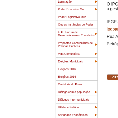
Legislação
O IPG
a gest
Poder Executivo Mun.
Poder Legislativo Mun.
IPGPar
Outras Instâncias de Poder
ipgpa
FDE: Fórum de
Desenvolvimento Econômico
Rua A
Propostas Comunitárias de
Petró
Politicas Públicas
Vida Comunitária
Eleições Municipais
Eleições 2016
Eleições 2014
Ouvidoria do Povo
Diálogo com a população
Diálogos Intermunicipais
Utilidade Pública
Atividades Econômicas