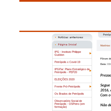
Petróp
Matérias
IPG - Instituto Philippe
Guédon
Fórum de
Petrópolis x Covid-19
Data:
03/
IPGPar: Plano Estratégico de
Petrópolis - PEP20
Prezad
ELEIÇÕES 2020
Segue 
Frente Pró-Petrópolis
2016, 
Os Brados de Petrópolis
Com o 
Observatório Social de
Petrópolis - OSPetro (em
Não de
formação)