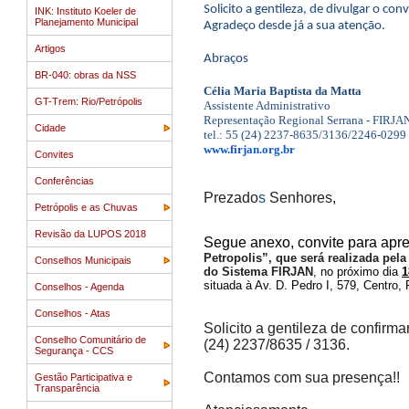
Solicito a gentileza, de divulgar o con
INK: Instituto Koeler de
Planejamento Municipal
Agradeço desde já a sua atenção.
Artigos
Abraços
BR-040: obras da NSS
Célia Maria Baptista da Matta
GT-Trem: Rio/Petrópolis
Assistente Administrativo
Representação Regional Serrana - FIRJA
Cidade
tel.: 55 (24) 2237-8635/3136/2246-0299
www.firjan.org.br
Convites
Conferências
Prezado
s
Senhores,
Petrópolis e as Chuvas
Revisão da LUPOS 2018
Segue anexo, convite para apre
Petropolis”, que será realizada pela
Conselhos Municipais
do Sistema FIRJAN
, no próximo dia
1
situada à Av. D. Pedro I, 579, Centro, 
Conselhos - Agenda
Conselhos - Atas
Solicito a gentileza de confirm
Conselho Comunitário de
(24) 2237/8635 / 3136.
Segurança - CCS
Contamos com sua presença!!
Gestão Participativa e
Transparência