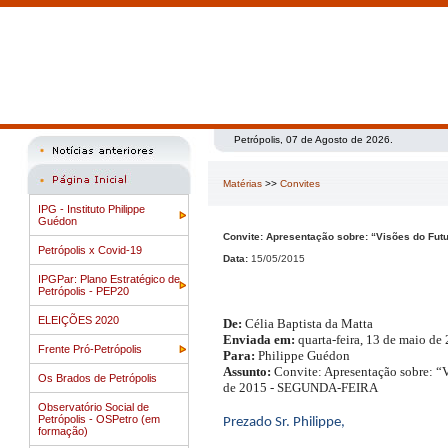
Petrópolis, 07 de Agosto de 2026.
Matérias
>>
Convites
IPG - Instituto Philippe
Guédon
Convite: Apresentação sobre: “Visões do 
Petrópolis x Covid-19
Data:
15/05/2015
IPGPar: Plano Estratégico de
Petrópolis - PEP20
ELEIÇÕES 2020
De:
Célia Baptista da Matta
Enviada em:
quarta-feira, 13 de maio de
Frente Pró-Petrópolis
Para:
Philippe Guédon
Assunto:
Convite: Apresentação sobre
Os Brados de Petrópolis
de 2015 - SEGUNDA-FEIRA
Observatório Social de
Petrópolis - OSPetro (em
Prezado Sr. Philippe,
formação)