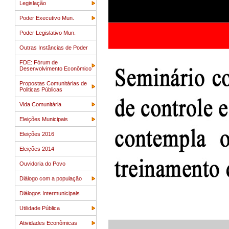
Legislação
Poder Executivo Mun.
Poder Legislativo Mun.
Outras Instâncias de Poder
FDE: Fórum de
Desenvolvimento Econômico
Propostas Comunitárias de
Politicas Públicas
Vida Comunitária
Eleições Municipais
Eleições 2016
Eleições 2014
Ouvidoria do Povo
Diálogo com a população
Diálogos Intermunicipais
Utilidade Pública
Atividades Econômicas