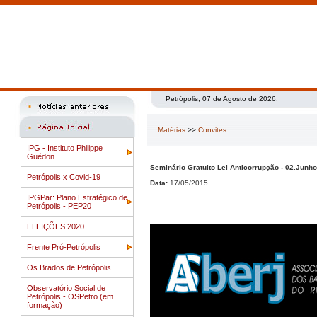
Petrópolis, 07 de Agosto de 2026.
Matérias
>>
Convites
IPG - Instituto Philippe
Guédon
Seminário Gratuito Lei Anticorrupção - 02.Junh
Petrópolis x Covid-19
Data:
17/05/2015
IPGPar: Plano Estratégico de
Petrópolis - PEP20
ELEIÇÕES 2020
Frente Pró-Petrópolis
Os Brados de Petrópolis
Observatório Social de
Petrópolis - OSPetro (em
formação)