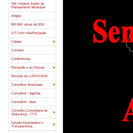
INK: Instituto Koeler de
Planejamento Municipal
Artigos
BR-040: obras da NSS
GT-Trem: Rio/Petrópolis
Cidade
Convites
Conferências
Petrópolis e as Chuvas
Revisão da LUPOS 2018
Conselhos Municipais
Conselhos - Agenda
Conselhos - Atas
Conselho Comunitário de
Segurança - CCS
Gestão Participativa e
Transparência