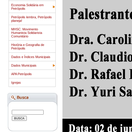
Economia Solidária em
Petrópolis
Petrópolis lembra, Petrópolis
planeja!
MHSC: Movimento
Humanista Solidarista
Comunitário
História e Geografia de
Petrópolis
Dados e Índices Municipais
Dados Municipais
APA Petrópolis
Igrejas