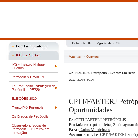
Petrópolis, 07 de Agosto de 2026.
Matérias
>>
Convites
IPG - Instituto Philippe
Guédon
CPTI/FAETERJ Petrópolis - Evento: Em Rede..
Petrópolis x Covid-19
Data:
21/08/2014
IPGPar: Plano Estratégico de
Petrópolis - PEP20
ELEIÇÕES 2020
CPTI/FAETERJ Petrópo
Frente Pró-Petrópolis
Oportunidades
Os Brados de Petrópolis
De:
CPTI-FAETERJ PETRÓPOLIS
Enviada em:
quinta-feira, 21 de agosto 
Observatório Social de
Petrópolis - OSPetro (em
Para:
Dados Municipais
formação)
Assunto:
Convite: CPTI/FAETERJ Petrópo