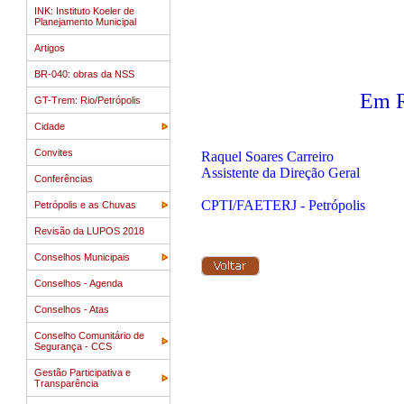
INK: Instituto Koeler de
Planejamento Municipal
Artigos
BR-040: obras da NSS
Em R
GT-Trem: Rio/Petrópolis
Cidade
Convites
Raquel Soares Carreiro
Assistente da Direção Geral
Conferências
CPTI/FAETERJ - Petrópolis
Petrópolis e as Chuvas
Revisão da LUPOS 2018
Conselhos Municipais
Conselhos - Agenda
Conselhos - Atas
Conselho Comunitário de
Segurança - CCS
Gestão Participativa e
Transparência