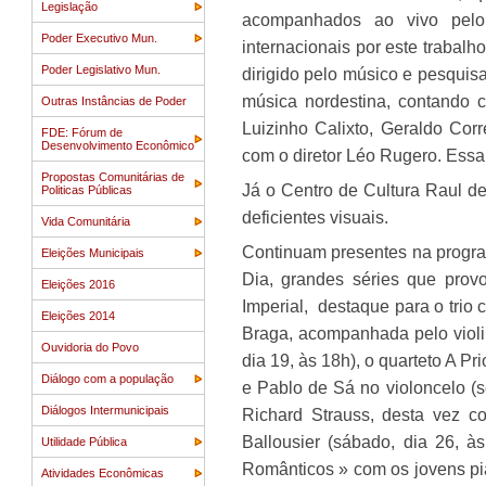
Legislação
acompanhados ao vivo pelo
Poder Executivo Mun.
internacionais por este trabal
Poder Legislativo Mun.
dirigido pelo músico e pesquisa
música nordestina, contando 
Outras Instâncias de Poder
Luizinho Calixto, Geraldo Cor
FDE: Fórum de
Desenvolvimento Econômico
com o diretor Léo Rugero. Essa
Propostas Comunitárias de
Já o Centro de Cultura Raul de 
Politicas Públicas
deficientes visuais.
Vida Comunitária
Continuam presentes na progra
Eleições Municipais
Dia, grandes séries que pro
Eleições 2016
Imperial, destaque para o trio 
Eleições 2014
Braga, acompanhada pelo violi
Ouvidoria do Povo
dia 19, às 18h), o quarteto A Pr
Diálogo com a população
e Pablo de Sá no violoncelo (
Diálogos Intermunicipais
Richard Strauss, desta vez c
Ballousier (sábado, dia 26, 
Utilidade Pública
Românticos » com os jovens pia
Atividades Econômicas