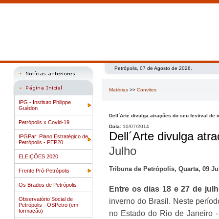
Petrópolis, 07 de Agosto de 2026.
Matérias
>>
Convites
IPG - Instituto Philippe
Guédon
Dell´Arte divulga atrações do seu festival de 
Petrópolis x Covid-19
Data:
10/07/2014
Dell´Arte divulga atr
IPGPar: Plano Estratégico de
Petrópolis - PEP20
Julho
ELEIÇÕES 2020
Tribuna de Petrópolis, Quarta, 09 Ju
Frente Pró-Petrópolis
Os Brados de Petrópolis
Entre os dias 18 e 27 de jul
Observatório Social de
inverno do Brasil. Neste períod
Petrópolis - OSPetro (em
formação)
no Estado do Rio de Janeiro 