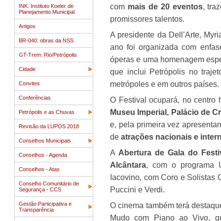
com
mais de 20 eventos
, tra
INK: Instituto Koeler de
Planejamento Municipal
promissores talentos.
Artigos
A presidente da Dell’Arte, Myr
BR-040: obras da NSS
ano foi organizada com enfase
GT-Trem: Rio/Petrópolis
óperas e uma homenagem especia
Cidade
que inclui Petrópolis no traj
metrópoles e em outros países.
Convites
Conferências
O Festival ocupará, no centro 
Museu Imperial, Palácio de Cr
Petrópolis e as Chuvas
e, pela primeira vez apresent
Revisão da LUPOS 2018
de
atrações nacionais e inter
Conselhos Municipais
A
Abertura de Gala do Festi
Conselhos - Agenda
Alcântara
, com o programa U
Conselhos - Atas
Iacovino, com Coro e Solistas 
Conselho Comunitário de
Puccini e Verdi.
Segurança - CCS
Gestão Participativa e
O cinema também terá destaqu
Transparência
Mudo com Piano ao Vivo, q