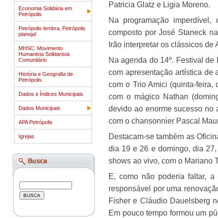
Patricia Glatz e Ligia Moreno.
Economia Solidária em
Petrópolis
Na programação imperdível, 
Petrópolis lembra, Petrópolis
composto por José Staneck na 
planeja!
Irão interpretar os clássicos de
MHSC: Movimento
Humanista Solidarista
Na agenda do 14º. Festival de I
Comunitário
com apresentação artística de 
História e Geografia de
Petrópolis
com o Trio Amici (quinta-feira,
Dados e Índices Municipais
com o mágico Nathan (domingo
devido ao enorme sucesso no 
Dados Municipais
com o chansonnier Pascal Mauric
APA Petrópolis
Destacam-se também as Oficina
Igrejas
dia 19 e 26 e domingo, dia 27,
shows ao vivo, com o Mariano Tri
E, como não poderia faltar, a
responsável por uma renovação
Fisher e Cláudio Dauelsberg no
Em pouco tempo formou um públi