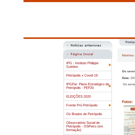
Petróp
Matérias
IPG - Instituto Philippe
Guédon
Os servi
Petrópolis x Covid-19
Data:
20/
IPGPar: Plano Estratégico de
Os servi
Petrópolis - PEP20
ELEIÇÕES 2020
Fotos:
Frente Pró-Petrópolis
Os Brados de Petrópolis
Observatório Social de
Petrópolis - OSPetro (em
formação)