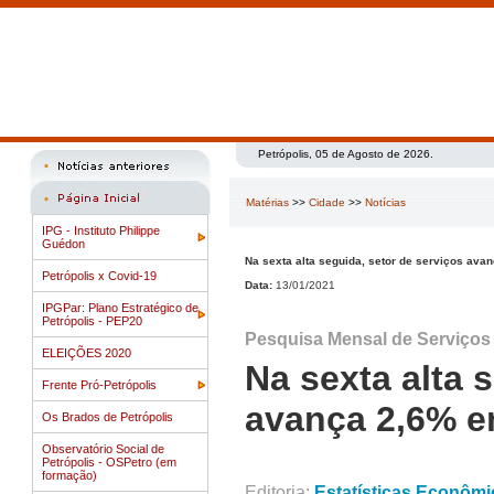
Petrópolis, 05 de Agosto de 2026.
Matérias
>>
Cidade
>>
Notícias
IPG - Instituto Philippe
Guédon
Na sexta alta seguida, setor de serviços av
Petrópolis x Covid-19
Data:
13/01/2021
IPGPar: Plano Estratégico de
Petrópolis - PEP20
Pesquisa Mensal de Serviços
ELEIÇÕES 2020
Na sexta alta 
Frente Pró-Petrópolis
avança 2,6% 
Os Brados de Petrópolis
Observatório Social de
Petrópolis - OSPetro (em
formação)
Editoria:
Estatísticas Econômi