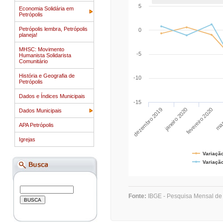
5
Economia Solidária em
Petrópolis
Petrópolis lembra, Petrópolis
0
planeja!
MHSC: Movimento
-5
Humanista Solidarista
Comunitário
História e Geografia de
-10
Petrópolis
Dados e Índices Municipais
-15
dezembro 2019
mar
fevereiro 2020
janeiro 2020
Dados Municipais
APA Petrópolis
Igrejas
Fonte:
IBGE - Pesquisa Mensal de