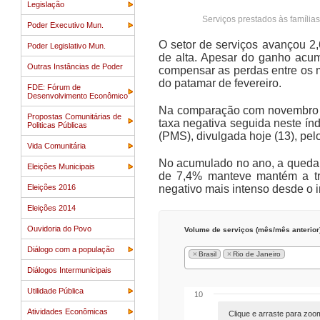
Legislação
Serviços prestados às família
Poder Executivo Mun.
O setor de serviços avançou 2
Poder Legislativo Mun.
de alta. Apesar do ganho acum
Outras Instâncias de Poder
compensar as perdas entre os m
do patamar de fevereiro.
FDE: Fórum de
Desenvolvimento Econômico
Na comparação com novembro de
Propostas Comunitárias de
taxa negativa seguida neste ín
Politicas Públicas
(PMS), divulgada hoje (13), pel
Vida Comunitária
No acumulado no ano, a queda 
Eleições Municipais
de 7,4% manteve mantém a traj
Eleições 2016
negativo mais intenso desde o i
Eleições 2014
Ouvidoria do Povo
Volume de serviços (mês/mês anterior
Diálogo com a população
×
Brasil
×
Rio de Janeiro
Diálogos Intermunicipais
Utilidade Pública
10
Atividades Econômicas
Clique e arraste para zoo