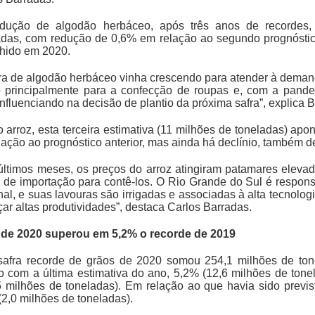
dução de algodão herbáceo, após três anos de recordes,
adas, com redução de 0,6% em relação ao segundo prognósti
lhido em 2020.
fra de algodão herbáceo vinha crescendo para atender à deman
 principalmente para a confecção de roupas e, com a pand
influenciando na decisão de plantio da próxima safra”, explica 
o arroz, esta terceira estimativa (11 milhões de toneladas) a
lação ao prognóstico anterior, mas ainda há declínio, também 
últimos meses, os preços do arroz atingiram patamares elevad
as de importação para contê-los. O Rio Grande do Sul é respo
nal, e suas lavouras são irrigadas e associadas à alta tecnolo
ar altas produtividades”, destaca Carlos Barradas.
 de 2020 superou em 5,2% o recorde de 2019
safra recorde de grãos de 2020 somou 254,1 milhões de ton
o com a última estimativa do ano, 5,2% (12,6 milhões de tone
5 milhões de toneladas). Em relação ao que havia sido previs
(2,0 milhões de toneladas).