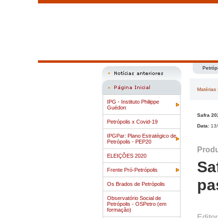
Petróp
Matérias
IPG - Instituto Philippe
Guédon
Safra 20
Petrópolis x Covid-19
Data:
13/
IPGPar: Plano Estratégico de
Petrópolis - PEP20
Produ
ELEIÇÕES 2020
Sa
Frente Pró-Petrópolis
pa
Os Brados de Petrópolis
Observatório Social de
Petrópolis - OSPetro (em
formação)
Editor