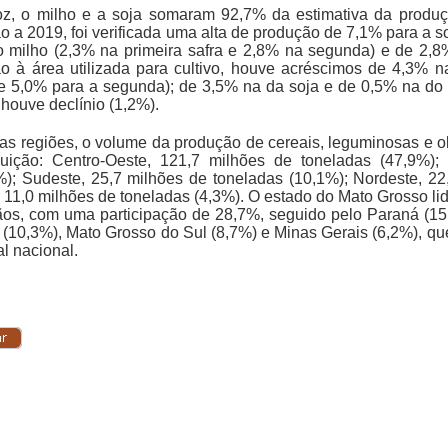
oz, o milho e a soja somaram 92,7% da estimativa da produ
o a 2019, foi verificada uma alta de produção de 7,1% para a s
o milho (2,3% na primeira safra e 2,8% na segunda) e de 2,
ão à área utilizada para cultivo, houve acréscimos de 4,3% n
 e 5,0% para a segunda); de 3,5% na da soja e de 0,5% na do
 houve declínio (1,2%).
 as regiões, o volume da produção de cereais, leguminosas e 
ibuição: Centro-Oeste, 121,7 milhões de toneladas (47,9%);
%); Sudeste, 25,7 milhões de toneladas (10,1%); Nordeste, 22
, 11,0 milhões de toneladas (4,3%). O estado do Mato Grosso li
ãos, com uma participação de 28,7%, seguido pelo Paraná (15
 (10,3%), Mato Grosso do Sul (8,7%) e Minas Gerais (6,2%), q
al nacional.