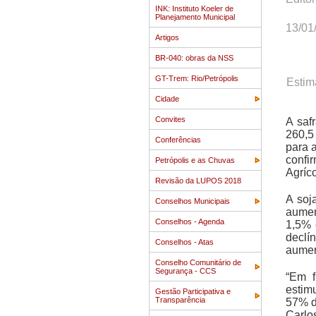
INK: Instituto Koeler de
Planejamento Municipal
13/01
Artigos
BR-040: obras da NSS
GT-Trem: Rio/Petrópolis
E
stim
Cidade
Convites
A saf
260,5
Conferências
para 
confi
Petrópolis e as Chuvas
Agríco
Revisão da LUPOS 2018
A soj
Conselhos Municipais
aumen
Conselhos - Agenda
1,5% 
declí
Conselhos - Atas
aument
Conselho Comunitário de
Segurança - CCS
“Em f
estim
Gestão Participativa e
Transparência
57% da
Carlo