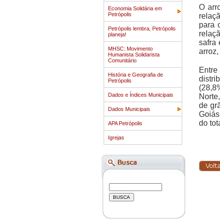
O arr
Economia Solidária em
Petrópolis
relaçã
para 
Petrópolis lembra, Petrópolis
relaç
planeja!
safra
MHSC: Movimento
arroz,
Humanista Solidarista
Comunitário
Entre
História e Geografia de
distr
Petrópolis
(28,8
Dados e Índices Municipais
Norte
de gr
Dados Municipais
Goiás
do tot
APA Petrópolis
Igrejas