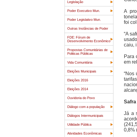
Legislação
A pro
Poder Executivo Mun.
tonel
Poder Legislativo Mun.
foi co
Outras Instâncias de Poder
“A sa
FDE: Fórum de
usado
Desenvolvimento Econômico
caiu, 
Propostas Comunitárias de
Politicas Públicas
Para 
em re
Vida Comunitária
Eleições Municipais
“Nos 
tarif
Eleições 2016
nacio
Eleições 2014
alcanç
Ouvidoria do Povo
Safra
Diálogo com a população
Já a 
Diálogos Intermunicipais
acord
(241,
Utilidade Pública
0,8% 
Atividades Econômicas