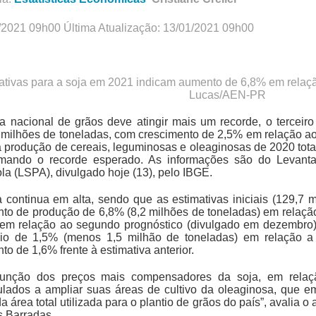
/2021 09h00 Última Atualização: 13/01/2021 09h00
ativas para a soja em 2021 indicam aumento de 6,8% em rela
Lucas/AEN-PR
ra nacional de grãos deve atingir mais um recorde, o tercei
 milhões de toneladas, com crescimento de 2,5% em relação ao a
a produção de cereais, leguminosas e oleaginosas de 2020 tota
rmando o recorde esperado. As informações são do Levant
la (LSPA), divulgado hoje (13), pelo IBGE.
a continua em alta, sendo que as estimativas iniciais (129,7
to de produção de 6,8% (8,2 milhões de toneladas) em relação
em relação ao segundo prognóstico (divulgado em dezembro)
nio de 1,5% (menos 1,5 milhão de toneladas) em relação 
o de 1,6% frente à estimativa anterior.
unção dos preços mais compensadores da soja, em relaçã
ulados a ampliar suas áreas de cultivo da oleaginosa, que 
 área total utilizada para o plantio de grãos do país”, avalia 
s Barradas.