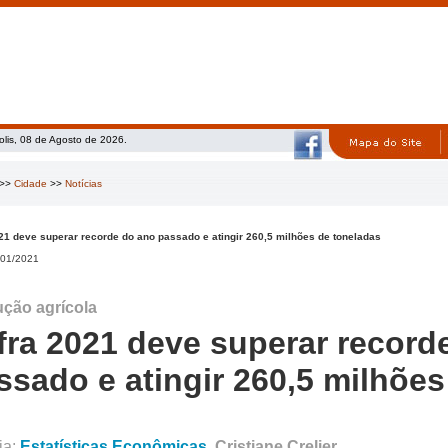
olis, 08 de Agosto de 2026.
>>
Cidade
>>
Notícias
21 deve superar recorde do ano passado e atingir 260,5 milhões de toneladas
01/2021
ção agrícola
fra 2021 deve superar record
ssado e atingir 260,5 milhões
ia:
Estatísticas Econômicas
Cristiane Crelier