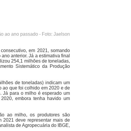
ção ao ano passado
- Foto: Jaelson
ro consecutivo, em 2021, somando
no anterior. Já a estimativa final
lizou 254,1 milhões de toneladas,
amento Sistemático da Produção
 milhões de toneladas) indicam um
 ao que foi colhido em 2020 e de
. Já para o milho é esperado um
a 2020, embora tenha havido um
o ao milho, os produtores são
em 2021 deve representar mais de
o analista de Agropecuária do IBGE,