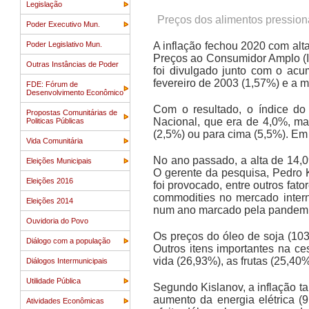
Legislação
Preços dos alimentos pression
Poder Executivo Mun.
Poder Legislativo Mun.
A inflação fechou 2020 com alt
Preços ao Consumidor Amplo (I
Outras Instâncias de Poder
foi divulgado junto com o acu
fevereiro de 2003 (1,57%) e a
FDE: Fórum de
Desenvolvimento Econômico
Com o resultado, o índice do
Propostas Comunitárias de
Nacional, que era de 4,0%, ma
Politicas Públicas
(2,5%) ou para cima (5,5%). Em 
Vida Comunitária
No ano passado, a alta de 14,0
Eleições Municipais
O gerente da pesquisa, Pedro 
Eleições 2016
foi provocado, entre outros fat
commodities no mercado intern
Eleições 2014
num ano marcado pela pandemi
Ouvidoria do Povo
Os preços do óleo de soja (10
Diálogo com a população
Outros itens importantes na ce
vida (26,93%), as frutas (25,40
Diálogos Intermunicipais
Utilidade Pública
Segundo Kislanov, a inflação ta
aumento da energia elétrica (
Atividades Econômicas