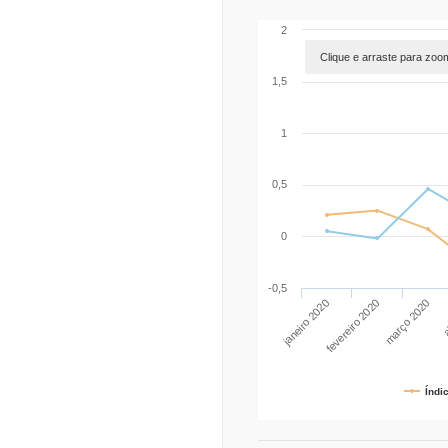
2
Clique e arraste para zoo
1,5
1
0,5
0
-0,5
janeiro 2020
a
março 2020
fevereiro 2020