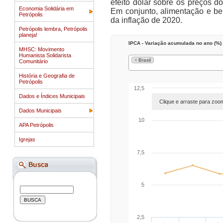
efeito dólar sobre os preços d
Economia Solidária em
Em conjunto, alimentação e be
Petrópolis
da inflação de 2020.
Petrópolis lembra, Petrópolis
planeja!
IPCA - Variação acumulada no ano (%)
MHSC: Movimento
Humanista Solidarista
×
Brasil
Comunitário
História e Geografia de
Petrópolis
12,5
Dados e Índices Municipais
Clique e arraste para zoo
Dados Municipais
10
APA Petrópolis
Igrejas
7,5
5
2,5