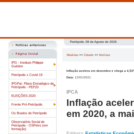
Petrópolis, 08 de Agosto de 2026.
Matérias
>>
Cidade
>>
Notícias
IPG - Instituto Philippe
Guédon
Inflação acelera em dezembro e chega a 4,52
Petrópolis x Covid-19
Data:
12/01/2021
IPGPar: Plano Estratégico de
Petrópolis - PEP20
IPCA
ELEIÇÕES 2020
Inflação acel
Frente Pró-Petrópolis
em 2020, a mai
Os Brados de Petrópolis
Observatório Social de
Petrópolis - OSPetro (em
formação)
Editoria:
Estatísticas Econômi