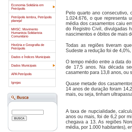
Economia Solidária em
Petrópolis
Pelo quarto ano consecutivo, 
Petrópolis lembra, Petrópolis
1.024.676, o que representa 
planeja!
média dos casamentos caiu em 
do Registro Civil, divulgadas 
MHSC: Movimento
Humanista Solidarista
nascimentos e óbitos de mais de 
Comunitário
Todas as regiões tiveram que
História e Geografia de
Petrópolis
Sudeste a redução foi de 4,0%,
Dados e Índices Municipais
O tempo médio entre a data do 
Dados Municipais
de 17,5 anos. Na década se
casamento para 13,8 anos, ou s
APA Petrópolis
Igrejas
Quase metade dos casamentos 
14 anos de duração foram 14,
mais, ou seja, tinham ultrapas
A taxa de nupcialidade, calcu
anos ou mais, foi de 6,2 por mi
chegava a 13. As regiões Nor
média, por 1.000 habitantes), e