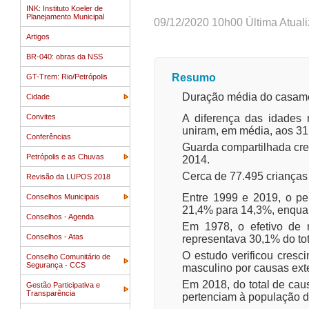
INK: Instituto Koeler de
Planejamento Municipal
09/12/2020 10h00 Última Atual
Artigos
BR-040: obras da NSS
Resumo
GT-Trem: Rio/Petrópolis
Duração média do casamen
Cidade
Convites
A diferença das idades
uniram, em média, aos 31
Conferências
Guarda compartilhada cre
Petrópolis e as Chuvas
2014.
Cerca de 77.495 crianças
Revisão da LUPOS 2018
Entre 1999 e 2019, o pe
Conselhos Municipais
21,4% para 14,3%, enquan
Conselhos - Agenda
Em 1978, o efetivo de 
Conselhos - Atas
representava 30,1% do to
O estudo verificou cresc
Conselho Comunitário de
Segurança - CCS
masculino por causas ext
Em 2018, do total de ca
Gestão Participativa e
Transparência
pertenciam à população d