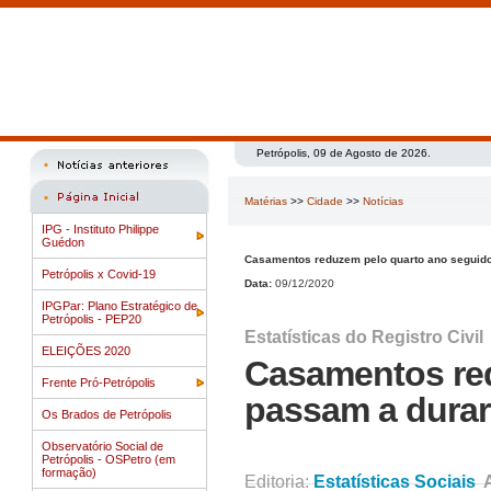
Petrópolis, 09 de Agosto de 2026.
Matérias
>>
Cidade
>>
Notícias
IPG - Instituto Philippe
Guédon
Casamentos reduzem pelo quarto ano seguid
Petrópolis x Covid-19
Data:
09/12/2020
IPGPar: Plano Estratégico de
Petrópolis - PEP20
Estatísticas do Registro Civil
ELEIÇÕES 2020
Casamentos red
Frente Pró-Petrópolis
passam a dura
Os Brados de Petrópolis
Observatório Social de
Petrópolis - OSPetro (em
formação)
Editoria:
Estatísticas Sociais
A