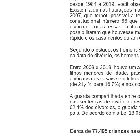
desde 1984 a 2019, você obse
Existem algumas flutuações mas
2007, que tornou possível a r
constitucional número 66 que
divórcio. Todas essas faci
possibilitaram que houvesse m
rápido e os casamentos duram c
Segundo o estudo, os homens 
na data do divórcio, os homens
Entre 2009 e 2019, houve um a
filhos menores de idade, pas
divórcios dos casais sem filho
(de 21,4% para 16,7%) e nos co
A guarda compartilhada entre o
nas sentenças de divórcio cr
62,4% dos divórcios, a guarda
pais. De acordo com a Lei 13.05
Cerca de 77.495
crianças nas