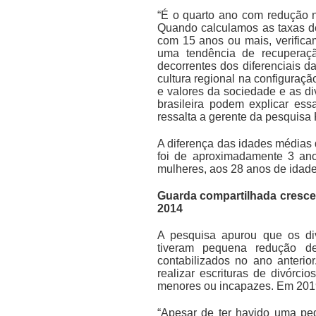
“É o quarto ano com redução 
Quando calculamos as taxas d
com 15 anos ou mais, verific
uma tendência de recuperaç
decorrentes dos diferenciais 
cultura regional na configuraçã
e valores da sociedade e as di
brasileira podem explicar ess
ressalta a gerente da pesquisa 
A diferença das idades médias d
foi de aproximadamente 3 an
mulheres, aos 28 anos de idad
Guarda compartilhada cresce 
2014
A pesquisa apurou que os di
tiveram pequena redução de
contabilizados no ano anteri
realizar escrituras de divórci
menores ou incapazes. Em 2019, 
“Apesar de ter havido uma pe