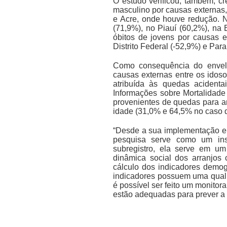
O estudo verificou, também, c
masculino por causas externas,
e Acre, onde houve redução. 
(71,9%), no Piauí (60,2%), na
óbitos de jovens por causas e
Distrito Federal (-52,9%) e Pa
Como consequência do envelh
causas externas entre os idos
atribuída às quedas acident
Informações sobre Mortalidade
provenientes de quedas para 
idade (31,0% e 64,5% no caso 
“Desde a sua implementação em 
pesquisa serve como um ins
subregistro, ela serve em 
dinâmica social dos arranjos 
cálculo dos indicadores demog
indicadores possuem uma qual
é possível ser feito um monitor
estão adequadas para prever a e