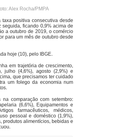
Foto: Alex Rocha/PMPA
 taxa positiva consecutiva desde
ez seguida, ficando 0,9% acima de
ção a outubro de 2019, o comércio
aior para um mês de outubro desde
a hoje (10), pelo IBGE.
nha em trajetória de crescimento,
 julho (4,6%), agosto (2,9%) e
 cima, que precisamos ter cuidado
stra um folego da economia num
tos.
vas na comparação com setembro:
 papelaria (6,6%), Equipamentos e
rtigos farmacêuticos, médicos,
 uso pessoal e doméstico (1,9%),
 produtos alimentícios, bebidas e
cuou.