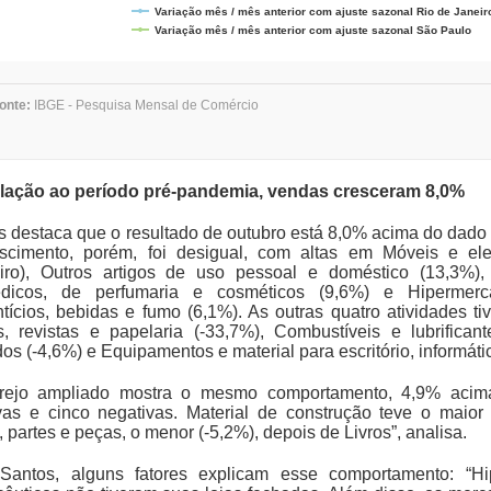
Variação mês / mês anterior com ajuste sazonal Rio de Jane
Variação mês / mês anterior com ajuste sazonal São Paulo
onte:
IBGE - Pesquisa Mensal de Comércio
lação ao período pré-pandemia, vendas cresceram 8,0%
 destaca que o resultado de outubro está 8,0% acima do dado d
scimento, porém, foi desigual, com altas em Móveis e el
eiro), Outros artigos de uso pessoal e doméstico (13,3%), 
édicos, de perfumaria e cosméticos (9,6%) e Hipermerc
ntícios, bebidas e fumo (6,1%). As outras quatro atividades t
is, revistas e papelaria (-33,7%), Combustíveis e lubrifican
os (-4,6%) e Equipamentos e material para escritório, informát
rejo ampliado mostra o mesmo comportamento, 4,9% acima
ivas e cinco negativas. Material de construção teve o maior
 partes e peças, o menor (-5,2%), depois de Livros”, analisa.
Santos, alguns fatores explicam esse comportamento: “H