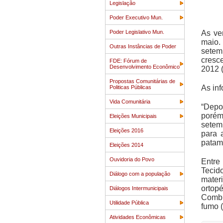
Legislação
Poder Executivo Mun.
Poder Legislativo Mun.
As ve
maio.
Outras Instâncias de Poder
setem
cresc
FDE: Fórum de
Desenvolvimento Econômico
2012 
Propostas Comunitárias de
As in
Politicas Públicas
Vida Comunitária
“Depo
porém
Eleições Municipais
setem
Eleições 2016
para 
patama
Eleições 2014
Ouvidoria do Povo
Entre
Tecid
Diálogo com a população
mater
ortop
Diálogos Intermunicipais
Combus
Utilidade Pública
fumo (
Atividades Econômicas