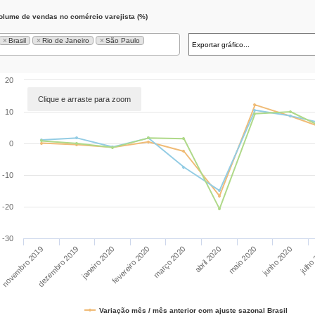
olume de vendas no comércio varejista (%)
×
Brasil
×
Rio de Janeiro
×
São Paulo
20
Clique e arraste para zoom
10
0
-10
-20
-30
janeiro 2020
abril 2020
julho
novembro 2019
fevereiro 2020
maio 2020
dezembro 2019
março 2020
junho 2020
Variação mês / mês anterior com ajuste sazonal Brasil