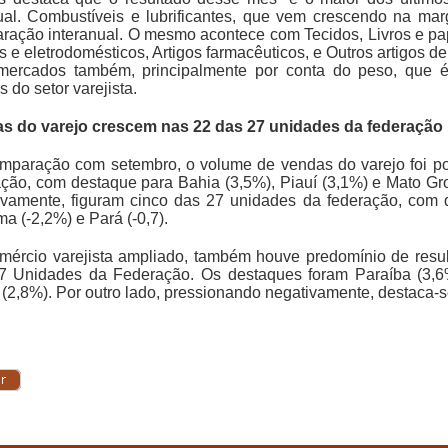
ual. Combustíveis e lubrificantes, que vem crescendo na ma
ação interanual. O mesmo acontece com Tecidos, Livros e papel
 e eletrodomésticos, Artigos farmacêuticos, e Outros artigos d
mercados também, principalmente por conta do peso, que
 do setor varejista.
s do varejo crescem nas 22 das 27 unidades da federação
mparação com setembro, o volume de vendas do varejo foi po
ação, com destaque para Bahia (3,5%), Piauí (3,1%) e Mato Gr
ivamente, figuram cinco das 27 unidades da federação, com d
a (-2,2%) e Pará (-0,7).
mércio varejista ampliado, também houve predomínio de resul
7 Unidades da Federação. Os destaques foram Paraíba (3,6
(2,8%). Por outro lado, pressionando negativamente, destaca-se