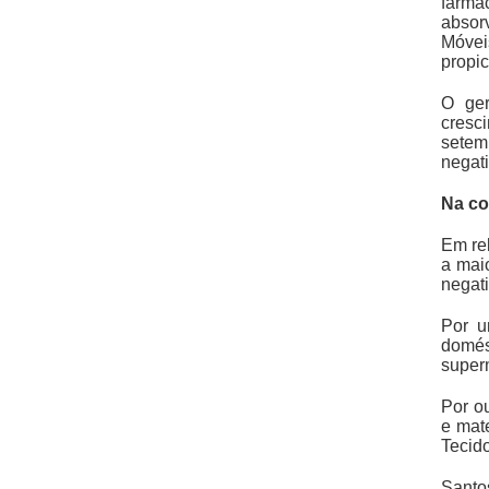
farma
absor
Móvei
propic
O ger
cresc
setem
negat
Na co
Em re
a mai
negati
Por u
domés
super
Por ou
e mate
Tecido
Santo