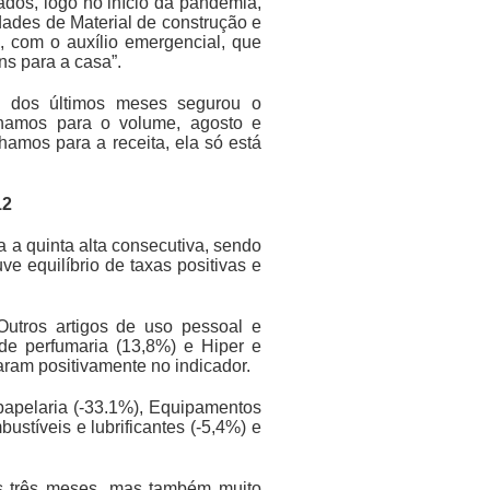
ados, logo no início da pandemia,
dades de Material de construção e
, com o auxílio emergencial, que
ns para a casa”.
ia dos últimos meses segurou o
lhamos para o volume, agosto e
hamos para a receita, ela só está
12
 a quinta alta consecutiva, sendo
e equilíbrio de taxas positivas e
Outros artigos de uso pessoal e
 de perfumaria (13,8%) e Hiper e
aram positivamente no indicador.
e papelaria (-33.1%), Equipamentos
ustíveis e lubrificantes (-5,4%) e
os três meses, mas também muito