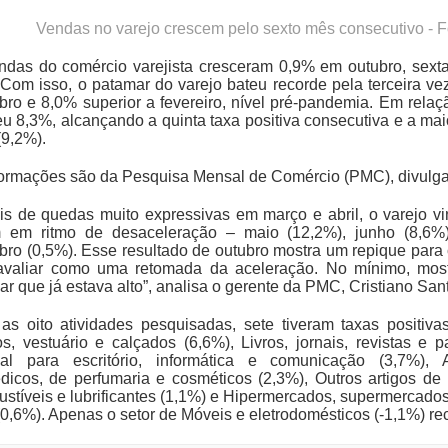
Vendas no varejo crescem pelo sexto mês consecutivo - 
ndas do comércio varejista cresceram 0,9% em outubro, sexta
 Com isso, o patamar do varejo bateu recorde pela terceira v
bro e 8,0% superior a fevereiro, nível pré-pandemia. Em rela
eu 8,3%, alcançando a quinta taxa positiva consecutiva e a m
(9,2%).
formações são da Pesquisa Mensal de Comércio (PMC), divulgad
is de quedas muito expressivas em março e abril, o varejo vi
 em ritmo de desaceleração – maio (12,2%), junho (8,6%),
bro (0,5%). Esse resultado de outubro mostra um repique para
avaliar como uma retomada da aceleração. No mínimo, mo
r que já estava alto”, analisa o gerente da PMC, Cristiano San
 as oito atividades pesquisadas, sete tiveram taxas positi
os, vestuário e calçados (6,6%), Livros, jornais, revistas e
ial para escritório, informática e comunicação (3,7%), A
édicos, de perfumaria e cosméticos (2,3%), Outros artigos de
tíveis e lubrificantes (1,1%) e Hipermercados, supermercados,
0,6%). Apenas o setor de Móveis e eletrodomésticos (-1,1%) re