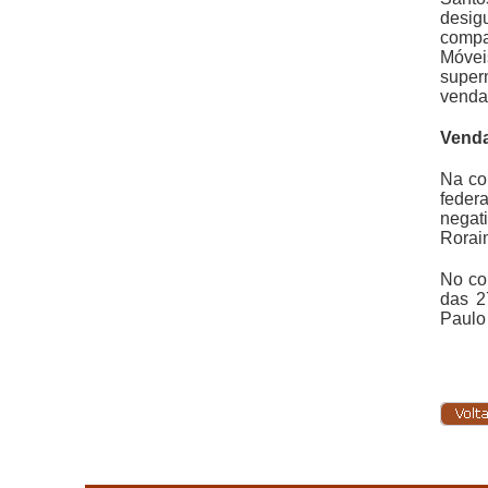
desig
compar
Móveis
super
vendas
Venda
Na co
feder
negat
Roraim
No co
das 2
Paulo 