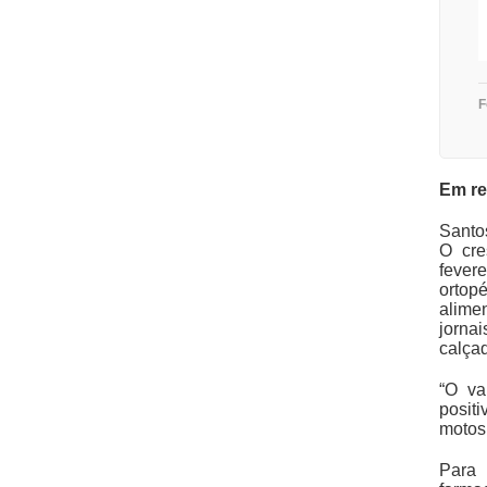
F
Em re
Santos
O cre
fever
ortop
alime
jorna
calçad
“O va
posit
motos,
Para 