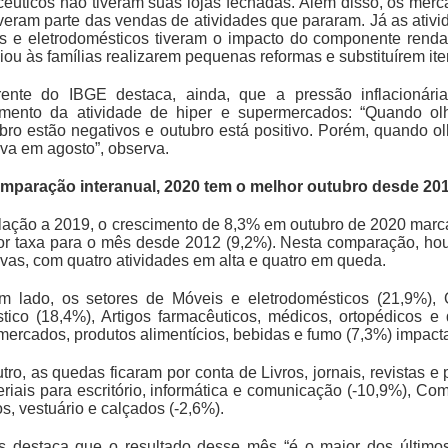
cêuticos não tiveram suas lojas fechadas. Além disso, os merc
veram parte das vendas de atividades que pararam. Já as ativi
s e eletrodomésticos tiveram o impacto do componente renda
iou às famílias realizarem pequenas reformas e substituírem ite
ente do IBGE destaca, ainda, que a pressão inflacionár
imento da atividade de hiper e supermercados: “Quando o
bro estão negativos e outubro está positivo. Porém, quando ol
iva em agosto”, observa.
mparação interanual, 2020 tem o melhor outubro desde 20
lação a 2019, o crescimento de 8,3% em outubro de 2020 marca
or taxa para o mês desde 2012 (9,2%). Nesta comparação, houv
vas, com quatro atividades em alta e quatro em queda.
m lado, os setores de Móveis e eletrodomésticos (21,9%), 
tico (18,4%), Artigos farmacêuticos, médicos, ortopédicos e
mercados, produtos alimentícios, bebidas e fumo (7,3%) impact
tro, as quedas ficaram por conta de Livros, jornais, revistas 
riais para escritório, informática e comunicação (-10,9%), Comb
s, vestuário e calçados (-2,6%).
s destaca que o resultado desse mês “é o maior dos últim