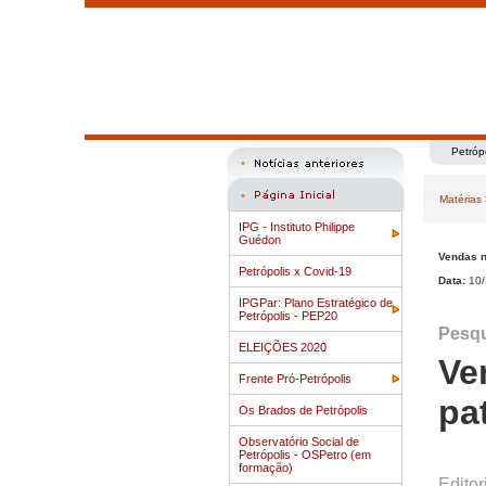
Petróp
Matérias
IPG - Instituto Philippe
Guédon
Vendas n
Petrópolis x Covid-19
Data:
10/
IPGPar: Plano Estratégico de
Petrópolis - PEP20
Pesqu
ELEIÇÕES 2020
Ve
Frente Pró-Petrópolis
pa
Os Brados de Petrópolis
Observatório Social de
Petrópolis - OSPetro (em
formação)
Editor