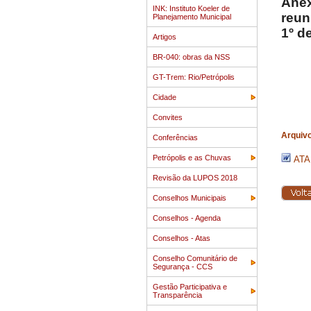
Anex
INK: Instituto Koeler de
reun
Planejamento Municipal
1º d
Artigos
BR-040: obras da NSS
Bom
Phi
GT-Trem: Rio/Petrópolis
Cidade
Convites
Arquiv
Conferências
Petrópolis e as Chuvas
ATA
Revisão da LUPOS 2018
Conselhos Municipais
Conselhos - Agenda
Conselhos - Atas
Conselho Comunitário de
Segurança - CCS
Gestão Participativa e
Transparência