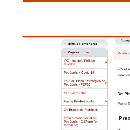
Petróp
Matérias
IPG - Instituto Philippe
Guédon
ATA da 
Petrópolis x Covid-19
Data:
23/
IPGPar: Plano Estratégico de
Petrópolis - PEP20
ELEIÇÕES 2020
De: Ph
Frente Pró-Petrópolis
Para: 
Os Brados de Petrópolis
Pre
Observatório Social de
Petrópolis - OSPetro (em
formação)