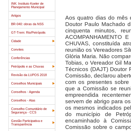
INK: Instituto Koeler de
Planejamento Municipal
Artigos
Aos quatro dias do mês d
Doutor Paulo Machado da
BR-040: obras da NSS
cinquenta minutos, 
GT-Trem: Rio/Petrópolis
ACOMPANHAMENTO E 
Cidade
CHUVAS, constituída at
reunião os Vereadores Sil
Convites
Glória Maria. Não compar
Conferências
Tobias, o Vereador Gil M
Petrópolis e as Chuvas
Técnicos (DAJT) Doutor R
Comissão, declarou aberto
Revisão da LUPOS 2018
com os presentes sobre o
Conselhos Municipais
que a Comissão se reunir
Conselhos - Agenda
empreendida recentemen
servem de abrigo para os
Conselhos - Atas
os mesmos indicados pela
Conselho Comunitário de
Segurança - CCS
do município de Petróp
encaminhado à Comiss
Gestão Participativa e
Transparência
Comissão sobre o campo 