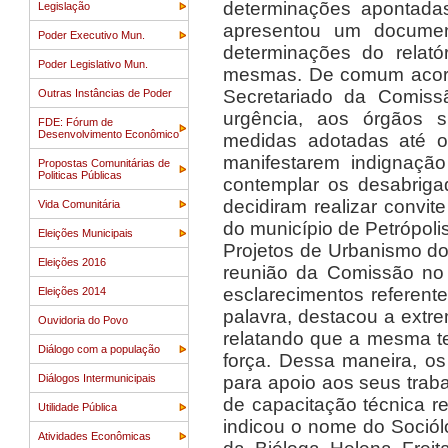
determinações apontadas
Legislação
apresentou um document
Poder Executivo Mun.
determinações do relató
Poder Legislativo Mun.
mesmas. De comum acord
Secretariado da Comis
Outras Instâncias de Poder
urgência, aos órgãos s
FDE: Fórum de
Desenvolvimento Econômico
medidas adotadas até o
manifestarem indignaçã
Propostas Comunitárias de
Politicas Públicas
contemplar os desabrig
decidiram realizar convi
Vida Comunitária
do município de Petrópoli
Eleições Municipais
Projetos de Urbanismo do
Eleições 2016
reunião da Comissão no 
esclarecimentos referent
Eleições 2014
palavra, destacou a extr
Ouvidoria do Povo
relatando que a mesma te
Diálogo com a população
força. Dessa maneira, o
Diálogos Intermunicipais
para apoio aos seus trab
de capacitação técnica r
Utilidade Pública
indicou o nome do Sociól
Atividades Econômicas