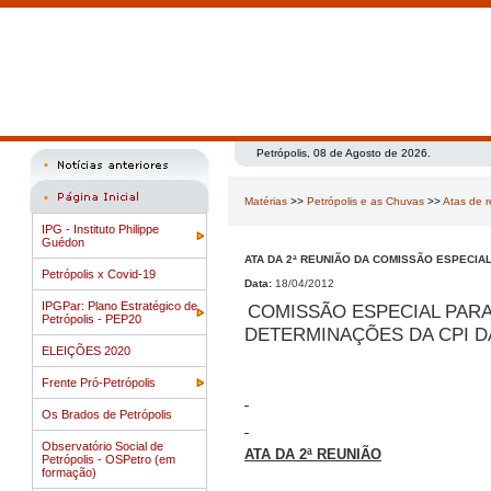
Petrópolis, 08 de Agosto de 2026.
Matérias
>>
Petrópolis e as Chuvas
>>
Atas de 
IPG - Instituto Philippe
Guédon
ATA DA 2ª REUNIÃO DA COMISSÃO ESPECI
Petrópolis x Covid-19
Data:
18/04/2012
IPGPar: Plano Estratégico de
COMISSÃO ESPECIAL PAR
Petrópolis - PEP20
DETERMINAÇÕES DA CPI D
ELEIÇÕES 2020
Frente Pró-Petrópolis
Os Brados de Petrópolis
Observatório Social de
ATA DA 2ª REUNIÃO
Petrópolis - OSPetro (em
formação)