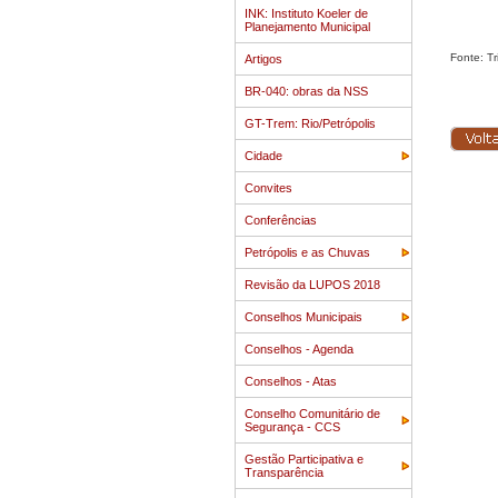
INK: Instituto Koeler de
Planejamento Municipal
Fonte: Tr
Artigos
BR-040: obras da NSS
GT-Trem: Rio/Petrópolis
Cidade
Convites
Conferências
Petrópolis e as Chuvas
Revisão da LUPOS 2018
Conselhos Municipais
Conselhos - Agenda
Conselhos - Atas
Conselho Comunitário de
Segurança - CCS
Gestão Participativa e
Transparência