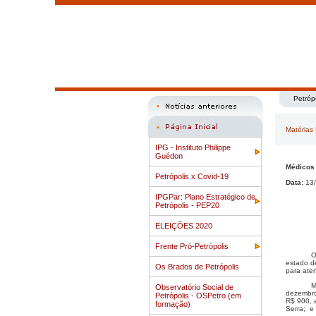
Petróp
Matérias
IPG - Instituto Philippe
Guédon
Médicos
Petrópolis x Covid-19
Data:
13/
IPGPar: Plano Estratégico de
Petrópolis - PEP20
ELEIÇÕES 2020
Frente Pró-Petrópolis
O
estado d
Os Brados de Petrópolis
para ate
M
Observatório Social de
dezembro
Petrópolis - OSPetro (em
R$ 900, a
formação)
Serra; e