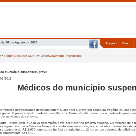
olis, 08 de Agosto de 2026.
>>
Poder Executivo Mun.
>>
Desenvolvimento Institucional
 do município suspendem greve
01/2011
Médicos do município suspe
s médicos petropolitanos decidiram ontem suspender a greve por causa da tragédia causada pe
e greve. O presidente do Sindicato dos Médicos, Mauro Peralta, disse que a medida foi para que
nder as vítimas das chuvas.
auro Peralta disse que nova assembléia deve acontecer na próxima semana. Os médicos de esp
 e aguardam que o Governo Municipal atenda suas reivindicações, entre elas o aumento salarial
 proposta é de R$ 2.600; uma carga horária de trabalho de 12 horas; um adicional de difícil aces
 o cumprimento do PCCS.