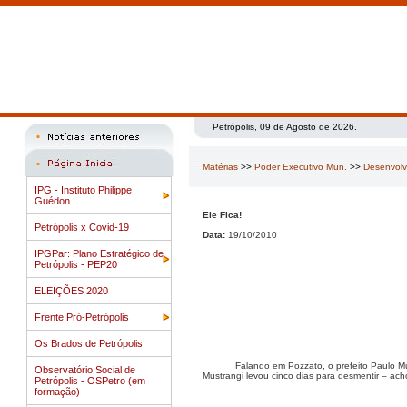
Petrópolis, 09 de Agosto de 2026.
Matérias
>>
Poder Executivo Mun.
>>
Desenvolvi
IPG - Instituto Philippe
Guédon
Ele Fica!
Petrópolis x Covid-19
Data:
19/10/2010
IPGPar: Plano Estratégico de
Petrópolis - PEP20
ELEIÇÕES 2020
Frente Pró-Petrópolis
Os Brados de Petrópolis
Falando em Pozzato, o prefeito Paulo M
Observatório Social de
Mustrangi levou cinco dias para desmentir – ac
Petrópolis - OSPetro (em
formação)