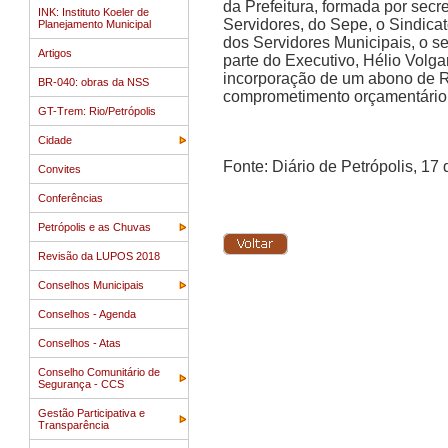
da Prefeitura, formada por secr
INK: Instituto Koeler de
Servidores, do Sepe, o Sindica
Planejamento Municipal
dos Servidores Municipais, o s
Artigos
parte do Executivo, Hélio Volgar
incorporação de um abono de R
BR-040: obras da NSS
comprometimento orçamentário 
GT-Trem: Rio/Petrópolis
Cidade
Fonte: Diário de Petrópolis, 17
Convites
Conferências
Petrópolis e as Chuvas
Revisão da LUPOS 2018
Conselhos Municipais
Conselhos - Agenda
Conselhos - Atas
Conselho Comunitário de
Segurança - CCS
Gestão Participativa e
Transparência