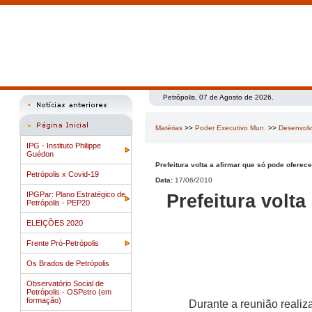
Petrópolis, 07 de Agosto de 2026.
Matérias
>>
Poder Executivo Mun.
>>
Desenvolvi
IPG - Instituto Philippe
Guédon
Prefeitura volta a afirmar que só pode oferec
Petrópolis x Covid-19
Data:
17/06/2010
IPGPar: Plano Estratégico de
Prefeitura volt
Petrópolis - PEP20
ELEIÇÕES 2020
Frente Pró-Petrópolis
Os Brados de Petrópolis
Observatório Social de
Petrópolis - OSPetro (em
formação)
Durante a reunião realiz