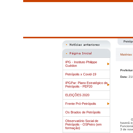
Petróp
Matérias
IPG - Instituto Philippe
Guédon
Prefeitu
Petrópolis x Covid-19
Data:
21/
IPGPar: Plano Estratégico de
Petrópolis - PEP20
ELEIÇÕES 2020
Frente Pró-Petrópolis
Os Brados de Petrópolis
O
Observatório Social de
haverá ex
Petrópolis - OSPetro (em
Funcionár
formação)
3 de nov