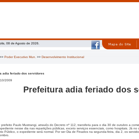
olis, 08 de Agosto de 2026.
>>
Poder Executivo Mun.
>>
Desenvolvimento Institucional
ra adia feriado dos servidores
10/2009
Prefeitura adia feriado dos 
 prefeito Paulo Mustrangi, através do Decreto nº 112, transferiu para o dia 30 de outubro a co
pediente nesse dia nas repartições públicas, exceto serviços essenciais, como hospitais. Já no 
io Público, o expediente será normal. Por ser Dia de Finados na segunda-feira, dia 2, os servido
embro.