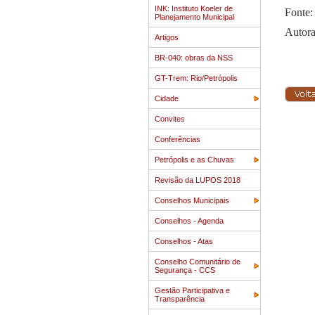
INK: Instituto Koeler de
Fonte:
Planejamento Municipal
Autora
Artigos
BR-040: obras da NSS
GT-Trem: Rio/Petrópolis
Cidade
Convites
Conferências
Petrópolis e as Chuvas
Revisão da LUPOS 2018
Conselhos Municipais
Conselhos - Agenda
Conselhos - Atas
Conselho Comunitário de
Segurança - CCS
Gestão Participativa e
Transparência