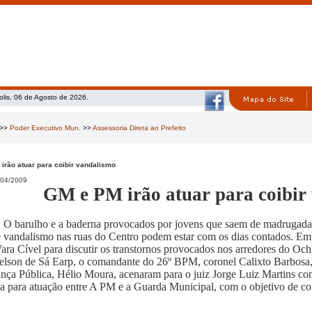
olis, 06 de Agosto de 2026.
>>
Poder Executivo Mun.
>>
Assessoria Direta ao Prefeito
irão atuar para coibir vandalismo
04/2009
GM e PM irão atuar para coibir
O barulho e a baderna provocados por jovens que saem de madrugada d
e vandalismo nas ruas do Centro podem estar com os dias contados. Em a
Vara Cível para discutir os transtornos provocados nos arredores do Oc
lson de Sá Earp, o comandante do 26º BPM, coronel Calixto Barbosa, 
nça Pública, Hélio Moura, acenaram para o juiz Jorge Luiz Martins com
ia para atuação entre A PM e a Guarda Municipal, com o objetivo de co