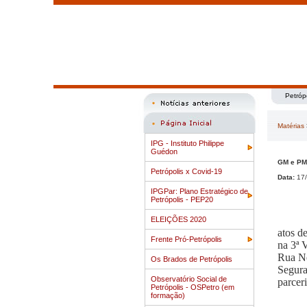
Petróp
Matérias
IPG - Instituto Philippe
Guédon
GM e PM 
Petrópolis x Covid-19
Data:
17/
IPGPar: Plano Estratégico de
Petrópolis - PEP20
ELEIÇÕES 2020
atos d
Frente Pró-Petrópolis
na 3ª 
Rua Ne
Os Brados de Petrópolis
Segura
Observatório Social de
parcer
Petrópolis - OSPetro (em
formação)