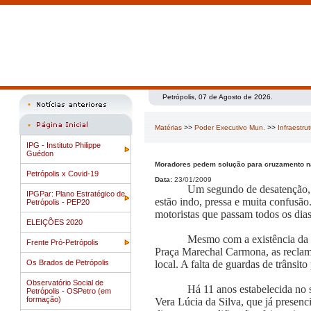
Petrópolis, 07 de Agosto de 2026.
Matérias
>>
Poder Executivo Mun.
>>
Infraestru
IPG - Instituto Philippe
Guédon
Moradores pedem solução para cruzamento n
Petrópolis x Covid-19
Data:
23/01/2009
Um segundo de desatenção, u
IPGPar: Plano Estratégico de
estão indo, pressa e muita confusão
Petrópolis - PEP20
motoristas que passam todos os di
ELEIÇÕES 2020
Mesmo com a existência da s
Frente Pró-Petrópolis
Praça Marechal Carmona, as reclamaç
Os Brados de Petrópolis
local. A falta de guardas de trânsito
Observatório Social de
Há 11 anos estabelecida no s
Petrópolis - OSPetro (em
formação)
Vera Lúcia da Silva, que já presenc