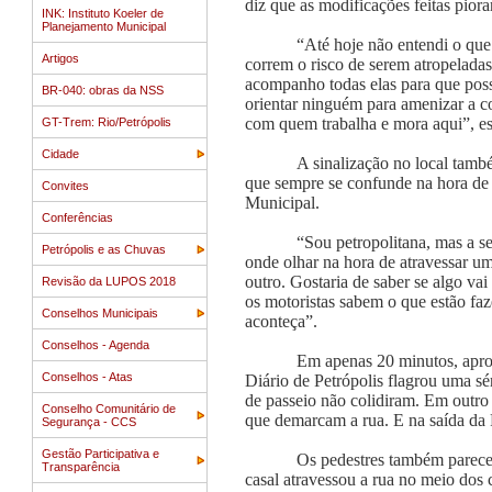
diz que as modificações feitas pior
INK: Instituto Koeler de
Planejamento Municipal
“Até hoje não entendi o que 
Artigos
correm o risco de serem atropelad
acompanho todas elas para que pos
BR-040: obras da NSS
orientar ninguém para amenizar a co
com quem trabalha e mora aqui”, e
GT-Trem: Rio/Petrópolis
Cidade
A sinalização no local també
que sempre se confunde na hora de a
Convites
Municipal.
Conferências
“Sou petropolitana, mas a s
Petrópolis e as Chuvas
onde olhar na hora de atravessar um
outro. Gostaria de saber se algo vai
Revisão da LUPOS 2018
os motoristas sabem o que estão faz
Conselhos Municipais
aconteça”.
Conselhos - Agenda
Em apenas 20 minutos, aprov
Conselhos - Atas
Diário de Petrópolis flagrou uma 
de passeio não colidiram. Em outro 
Conselho Comunitário de
que demarcam a rua. E na saída da 
Segurança - CCS
Gestão Participativa e
Os pedestres também parecem
Transparência
casal atravessou a rua no meio dos 