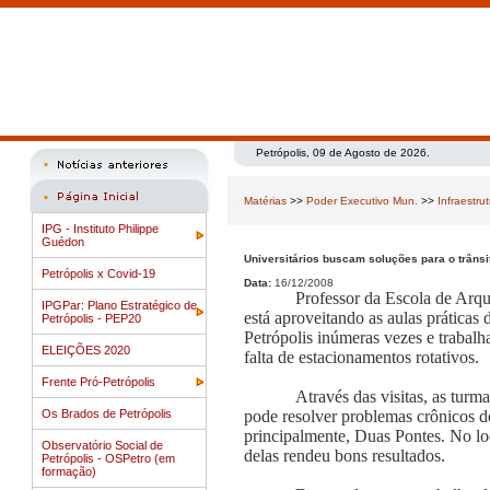
Petrópolis, 09 de Agosto de 2026.
Matérias
>>
Poder Executivo Mun.
>>
Infraestru
IPG - Instituto Philippe
Guédon
Universitários buscam soluções para o trânsi
Petrópolis x Covid-19
Data:
16/12/2008
Professor da Escola de Arqu
IPGPar: Plano Estratégico de
está aproveitando as aulas práticas
Petrópolis - PEP20
Petrópolis inúmeras vezes e traba
ELEIÇÕES 2020
falta de estacionamentos rotativos.
Frente Pró-Petrópolis
Através das visitas, as turm
Os Brados de Petrópolis
pode resolver problemas crônicos d
principalmente, Duas Pontes. No lo
Observatório Social de
delas rendeu bons resultados.
Petrópolis - OSPetro (em
formação)