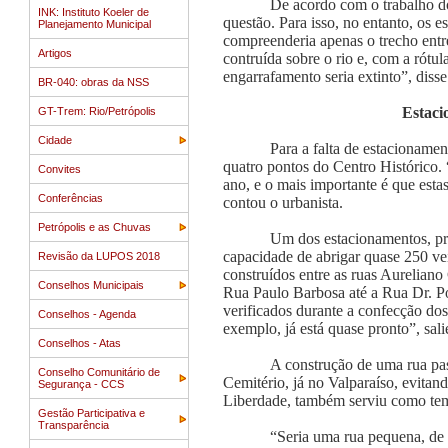
De acordo com o trabalho dos
INK: Instituto Koeler de
questão. Para isso, no entanto, os 
Planejamento Municipal
compreenderia apenas o trecho entr
Artigos
contruída sobre o rio e, com a rótu
engarrafamento seria extinto”, disse
BR-040: obras da NSS
Estaci
GT-Trem: Rio/Petrópolis
Cidade
Para a falta de estacioname
quatro pontos do Centro Histórico.
Convites
ano, e o mais importante é que esta
Conferências
contou o urbanista.
Petrópolis e as Chuvas
Um dos estacionamentos, pr
capacidade de abrigar quase 250 veí
Revisão da LUPOS 2018
construídos entre as ruas Aurelia
Conselhos Municipais
Rua Paulo Barbosa até a Rua Dr. Po
verificados durante a confecção do
Conselhos - Agenda
exemplo, já está quase pronto”, sali
Conselhos - Atas
A construção de uma rua pa
Conselho Comunitário de
Cemitério, já no Valparaíso, evitan
Segurança - CCS
Liberdade, também serviu como tem
Gestão Participativa e
Transparência
“Seria uma rua pequena, de 