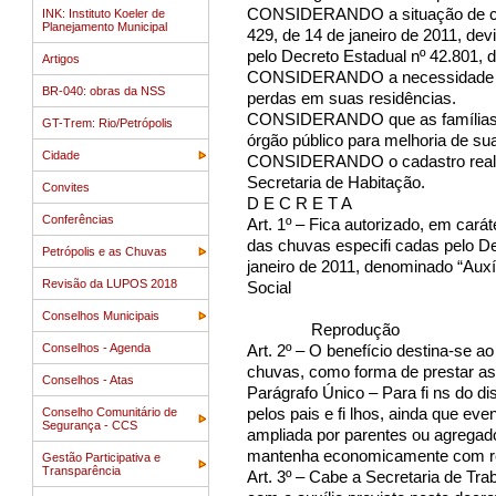
CONSIDERANDO a situação de calam
INK: Instituto Koeler de
Planejamento Municipal
429, de 14 de janeiro de 2011, d
pelo Decreto Estadual nº 42.801, d
Artigos
CONSIDERANDO a necessidade de a
BR-040: obras da NSS
perdas em suas residências.
CONSIDERANDO que as famílias loc
GT-Trem: Rio/Petrópolis
órgão público para melhoria de su
Cidade
CONSIDERANDO o cadastro realiza
Secretaria de Habitação.
Convites
D E C R E T A
Conferências
Art. 1º – Fica autorizado, em cará
das chuvas especifi cadas pelo De
Petrópolis e as Chuvas
janeiro de 2011, denominado “Auxíl
Revisão da LUPOS 2018
Social
Conselhos Municipais
internet
Reprodução
Conselhos - Agenda
Art. 2º – O benefício destina-se a
chuvas, como forma de prestar ass
Conselhos - Atas
Parágrafo Único – Para fi ns do di
Conselho Comunitário de
pelos pais e fi lhos, ainda que ev
Segurança - CCS
ampliada por parentes ou agrega
mantenha economicamente com rec
Gestão Participativa e
Transparência
Art. 3º – Cabe a Secretaria de Tr