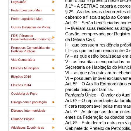
com o auxílio previsto neste decre
Legislação
§ 1º – A SETRAC caberá a coorden
Poder Executivo Mun.
§ 2º – As despesas decorrentes de
cabendo a fi scalização ao Consel
Poder Legislativo Mun.
Art. 4º – Serão benefi ciados por 
Outras Instâncias de Poder
I – tiveram suas residências atin
Carvão, comprovada por Registro 
FDE: Fórum de
da Defesa Civil;
Desenvolvimento Econômico
II – que possuem residência própri
Propostas Comunitárias de
III – as que tenham renda entre 0 
Politicas Públicas
IV – as que estão localizadas em 
Vida Comunitária
V – as inscritas e enquadradas n
Secretaria de Habitação do Municíp
Eleições Municipais
VI – as que não estejam recebendo
Eleições 2016
VI – possuem imóvel exclusivamen
Art. 5º – O Auxílio Extraordinári
Eleições 2014
parcela única por família.
Ouvidoria do Povo
Parágrafo Único – O valor do Auxíl
Art. 6º – O representante da famíl
Diálogo com a população
fi cará responsável pelas mesmas, 
Diálogos Intermunicipais
Art. 7º – As despesas decorrentes
entes da Federação ou doados por 
Utilidade Pública
Art. 8º – Este decreto entra em vi
Atividades Econômicas
Gabinete do Prefeito de Petrópoli