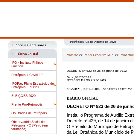
Petrópolis, 08 de Agosto de 2026.
Matérias
>>
Poder Executivo Mun.
>>
Infraestru
IPG - Instituto Philippe
Guédon
DECRETO Nº 923 de 26 de junho de 2012
Petrópolis x Covid-19
Data:
06/07/2012
PETRÓPOLIS ANO XIX
Nº 4009
IPGPar: Plano Estratégico de
Petrópolis - PEP20
27/6/2012
QUARTA-FEIRA
P O D E R E X E C U T I V O
ELEIÇÕES 2020
DIÁRIO OFICIAL
Frente Pró-Petrópolis
DECRETO Nº 923 de 26 de junho
Os Brados de Petrópolis
Institui o Programa de Auxilio Extr
Decreto nº 429, de 14 de janeiro d
Observatório Social de
Petrópolis - OSPetro (em
O Prefeito do Município de Petrópol
formação)
da Lei Orgânica do Município de Pe