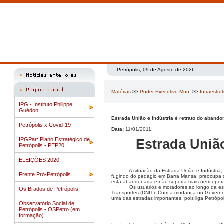
Petrópolis, 09 de Agosto de 2026.
Matérias
>>
Poder Executivo Mun.
>>
Infraestru
IPG - Instituto Philippe
Guédon
Estrada União e Indústria é retrato do abando
Petrópolis x Covid-19
Data:
11/01/2011
IPGPar: Plano Estratégico de
Estrada União
Petrópolis - PEP20
ELEIÇÕES 2020
A situação da Estrada União e Indústria
Frente Pró-Petrópolis
fugindo do pedágio em Barra Mansa, preocupa o
está abandonada e não suporta mais nem operaçã
Os usuários e moradores ao longo da es
Os Brados de Petrópolis
Transportes (DNIT). Com a mudança no Governo F
uma das estradas importantes, pois liga Petrópol
Observatório Social de
Petrópolis - OSPetro (em
formação)