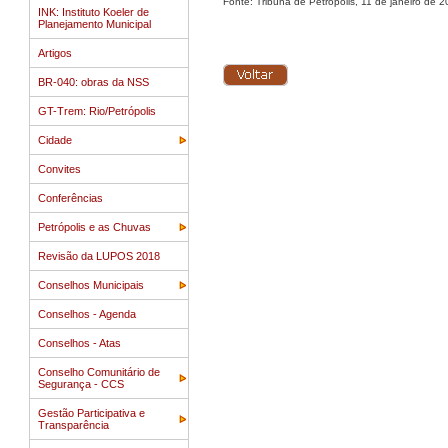
Fonte: Tribuna de Petrópolis, 11 de janeiro de 2
INK: Instituto Koeler de
Planejamento Municipal
Artigos
BR-040: obras da NSS
GT-Trem: Rio/Petrópolis
Cidade
Convites
Conferências
Petrópolis e as Chuvas
Revisão da LUPOS 2018
Conselhos Municipais
Conselhos - Agenda
Conselhos - Atas
Conselho Comunitário de
Segurança - CCS
Gestão Participativa e
Transparência